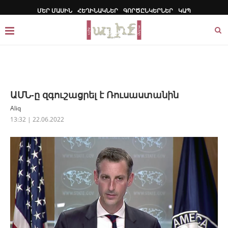
ՄԵՐ ՄԱՍԻՆ
ՀԵՂԻՆԱԿՆԵՐ
ԳՈՐԾԸՆԿԵՐՆԵՐ
ԿԱՊ
ԱՄՆ-ը զգուշացրել է Ռուսաստանին
Aliq
13:32 | 22.06.2022