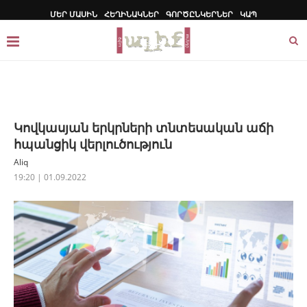
ՄԵՐ ՄԱՍԻՆ
ՀԵՂԻՆԱԿՆԵՐ
ԳՈՐԾԸՆԿԵՐՆԵՐ
ԿԱՊ
Կովկասյան երկրների տնտեսական աճի
հպանցիկ վերլուծություն
Aliq
19:20 | 01.09.2022