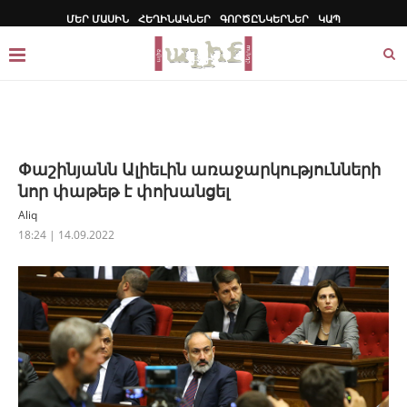
ՄԵՐ ՄԱՍԻՆ
ՀԵՂԻՆԱԿՆԵՐ
ԳՈՐԾԸՆԿԵՐՆԵՐ
ԿԱՊ
Փաշինյանն Ալիեւին առաջարկությունների
նոր փաթեթ է փոխանցել
Aliq
18:24 | 14.09.2022