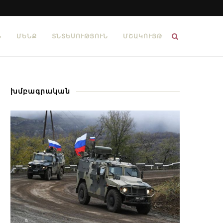
Ն
ՄԵՆՔ
ՏՆՏԵՍՈՒԹՅՈՒՆ
ՄՇԱԿՈՒՅԹ
խմբագրական