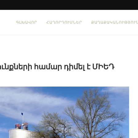
ԳԼԽԱՎՈՐ
ՀԱՂՈՐԴՈՒՄՆԵՐ
ՔԱՂԱՔԱԿԱՆՈՒԹՅՈՒ
ւնքների համար դիմել է ՄԻԵԴ