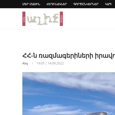
ՄԵՐ ՄԱՍԻՆ
ՀԵՂԻՆԱԿՆԵՐ
ԳՈՐԾԸՆԿԵՐՆԵՐ
ԿԱՊ
ՀՀ-ն ռազմագերիների իրավո
Aliq
19:05 | 14.09.2022