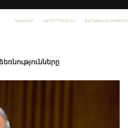
ԳԼԽԱՎՈՐ
ՀԱՂՈՐԴՈՒՄՆԵՐ
ՔԱՂԱՔԱԿԱՆՈՒԹՅՈՒ
ձեռնությունները