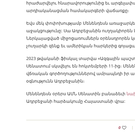
հրաժարվելու հնարավորությունից եւ արգելափա
արդիականացման համակարգերի վաճառքը։
Եվս մեկ փոփոխությամբ Մենենդեսն առաջարկե
աջակցությունը: Սա Ադրբեջանին ուղղակիորեն
Ներկայացված միջոցառումներն օրենսդրորեն կա
չուղարկի զենք եւ ամերիկյան հարկերից գոյացա
2023 թվականի ֆիսկալ տարվա «Ազգային պաշ
Սենատում սկսվելու են հոկտեմբերի 11-ից։ Մենե
վճռական գործողություններով ամրապնդի իր 
օգնությունն Ադրբեջանին։
Մենենդեսն օրերս ԱՄՆ Սենատին բանաձեւի
նա
Ադրբեջանի հարձակումը Հայաստանի վրա:
0