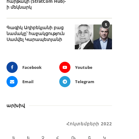
հարթակի (StratCom Hub)-
ի մեկնարկ
5
Գագիկ Ադիբեկյանի բաց
նամակը՝ հաջակցություն
Սամվել Կարապետյանի
Facebook
Youtube
Email
Telegram
արխիվ
Հոկտեմբերի 2022
Ե
Ե
Չ
Հ
Ու
Շ
Կ