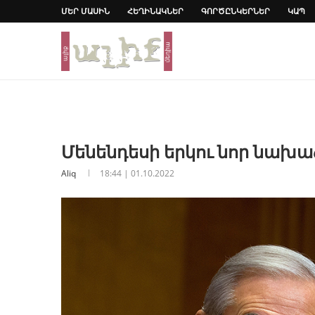
ՄԵՐ ՄԱՍԻՆ
ՀԵՂԻՆԱԿՆԵՐ
ԳՈՐԾԸՆԿԵՐՆԵՐ
ԿԱՊ
Մենենդեսի երկու նոր նախա
Aliq
18:44 | 01.10.2022