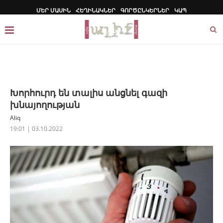
ՄԵՐ ՄԱՍԻՆ
ՀԵՂԻՆԱԿՆԵՐ
ԳՈՐԾԸՆԿԵՐՆԵՐ
ԿԱՊ
Խորհուրդ են տալիս անցնել գազի
խնայողության
Aliq
19:01 | 03.10.2022