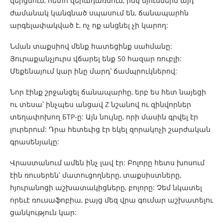
վերցնում, հետո վերադառնում, իսկ մյուսներն այդ
ժամանակ կանգնած սպասում են, ճանապարհն
արգելափակված է, ոչ ոք անցնել չի կարող:
Նման տաքսիով մենք հատեցինք սահմանը:
Յուրաքանչյուրս վճարել ենք 50 հազար ռուբլի:
Մեքենայում կար ինը մարդ՝ ճամպրուկներով:
Նոր էինք շրջանցել ճանապարհը, երբ ես հետ նայեցի
ու տեսա՝ ինչպես անցավ Z նշանով ու զինվորներ
տեղափոխող БТР-ը: Այն նույնը, որի մասին գրվել էր
լուրերում: Դրա հետեւից էր եկել զորակոչի շարժական
գրասենյակը:
Վրաստանում ամեն ինչ լավ էր: Բոլորը հետս խոսում
էին ռուսերեն՝ մատուցողները, տաքսիստները,
հյուրանոցի աշխատակիցները, բոլորը: Չեմ նկատել
որեւէ ռուսաֆոբիա, բայց մեզ վրա գումար աշխատելու
ցանկություն կար: