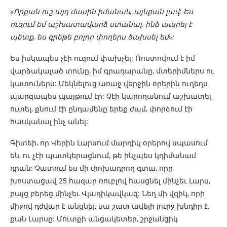
«Որքան ուշ այդ մասին իմանան, այնքան լավ: Ես
ուզում եմ աշխատավարձ ստանալ, ինձ ապրել է
պետք, ես գրեթե բոլոր փողերս ծախսել եմ»:
Ես իսկապես չէի ուզում փախչել: Ռոստովում է իմ
վարձակալած տունը, իմ գրադարանը, մտերիմներս ու
կատուներս: Մեկնելուց առաջ վերջին օրերին ուղեղս
պարզապես պայթում էր: Չէի կարողանում աշխատել,
ուտել, քնում էի ընդամենը երեք ժամ, փորձում էի
հասկանալ ինչ անել:
Գիտեի, որ Վերին Լարսում մարդիկ օրերով սպասում
են, ու չէի պատկերացնում, թե ինչպես կդիմանամ
դրան: Չատում ես մի փոխադրող գտա, որը
խոստացավ 25 հազար ռուբլով հասցնել մինչեւ Լարս,
բայց բերեց մինչեւ Վլադիկավկազ: Նեղ մի վզիկ, որի
միջով դժվար է անցնել, սա շատ ավելի լուրջ խնդիր է,
քան Լարսը: Մուտքի անցակետեր, շրջանցիկ