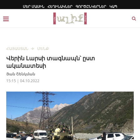
ՄԵՐ ՄԱՍԻՆ
ՀԵՂԻՆԱԿՆԵՐ
ԳՈՐԾԸՆԿԵՐՆԵՐ
ԿԱՊ
ՀԱՅԱՍՏԱՆ
ՄԵՆՔ
Վերին Լարսի տագնապն՝ ըստ
ականատեսի
Յան Շենկման
15:15 | 04.10.2022