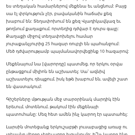
ես տեղական համարներով մեքենա եւ անցնում: Բայց
սա էլ փրկություն չէր, բավականին հաճախ քեզ
խաբում են: Տեղափոխում են քեզ Վլադիկավկազ եւ
թողնում քաղաքում, որտեղից դժվար է դուրս գալը:
Քաղաքի միջով տեղափոխելու համար
յուրաքանչյուրից 25 հազար ռուբլի են պահանջում:
Մեծ դժվարությամբ պայմանավորվեցինք 10 հազարով:
Մեքենայում նա [վարորդը] պատմեց, որ երկու օրվա
ընթացքում միլիոն են աշխատել: Սա՝ ազնիվ
աշխատելու դեպքում, իսկ եթե խաբում են, ավելի շատ
են վաստակում:
Գիշերները մթության մեջ տարօրինակ մարդիկ էին
երեւում, մոտենում, թակում էին մեքենայի
պատուհանը: Մեզ հետ ամեն ինչ կարող էր պատահել:
Լարսին մոտեցանք երկուշաբթի լուսաբացից առաջ ու
տեսանք վերջը չերեւացող խցանումը: Ի՞նչ կարող ենք