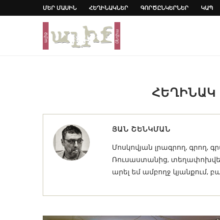
ՄԵՐ ՄԱՍԻՆ
ՀԵՂԻՆԱԿՆԵՐ
ԳՈՐԾԸՆԿԵՐՆԵՐ
ԿԱՊ
ՀԵՂԻՆԱԿ
ՅԱՆ ՇԵՆԿՄԱՆ
Մոսկովյան լրագրող, գրող, 
Ռուսաստանից, տեղափոխվել 
արել եմ ամբողջ կյանքում, բա