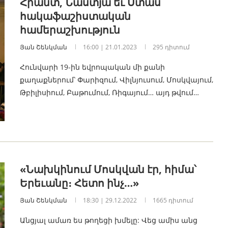
Հրանտ, Նաստյա եւ Ստաս՝
հակաֆաշիստական ​​
համերաշխություն
Յան Շենկման
16:00 | 21.01.2023
295 դիտում
Հունվարի 19-ին եվրոպական մի քանի
քաղաքներում՝ Փարիզում, Վիլնյուսում, Մոսկվայում,
Թբիլիսիում, Բաթումում, Ռիգայում… այդ թվում…
«Նախկինում Մոսկվան էր, հիմա՝
Երեւանը։ Հետո ինչ…»
Յան Շենկման
18:30 | 29.12.2022
1665 դիտում
Անցյալ ամառ ես թողեցի խմելը: Վեց ամիս անց