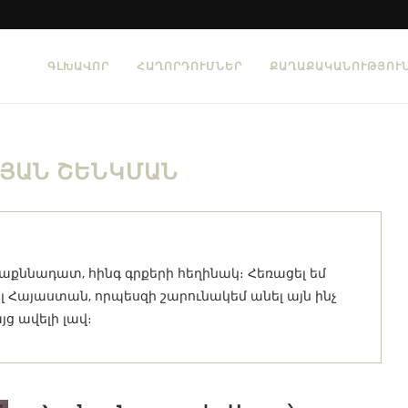
ԳԼԽԱՎՈՐ
ՀԱՂՈՐԴՈՒՄՆԵՐ
ՔԱՂԱՔԱԿԱՆՈՒԹՅՈՒ
ՅԱՆ ՇԵՆԿՄԱՆ
գրաքննադատ, հինգ գրքերի հեղինակ։ Հեռացել եմ
Հայաստան, որպեսզի շարունակեմ անել այն ինչ
յց ավելի լավ։