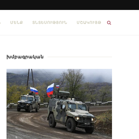
Ն
ՄԵՆՔ
ՏՆՏԵՍՈՒԹՅՈՒՆ
ՄՇԱԿՈՒՅԹ
խմբագրական