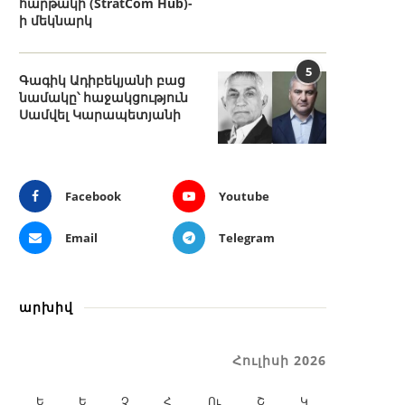
հարթակի (StratCom Hub)-
ի մեկնարկ
5
Գագիկ Ադիբեկյանի բաց
նամակը՝ հաջակցություն
Սամվել Կարապետյանի
Facebook
Youtube
Email
Telegram
արխիվ
Հուլիսի 2026
Ե
Ե
Չ
Հ
Ու
Շ
Կ