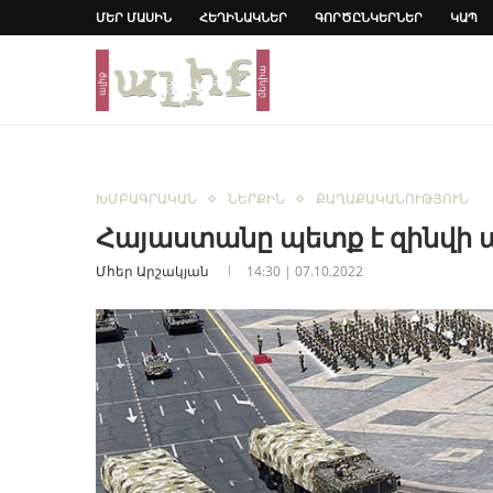
ՄԵՐ ՄԱՍԻՆ
ՀԵՂԻՆԱԿՆԵՐ
ԳՈՐԾԸՆԿԵՐՆԵՐ
ԿԱՊ
ԽՄԲԱԳՐԱԿԱՆ
ՆԵՐՔԻՆ
ՔԱՂԱՔԱԿԱՆՈՒԹՅՈՒՆ
Հայաստանը պետք է զինվի 
Մհեր Արշակյան
14:30 | 07.10.2022