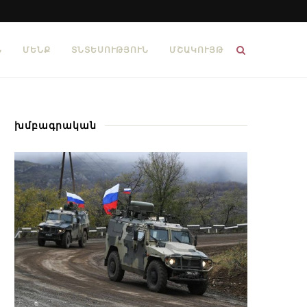
Ն
ՄԵՆՔ
ՏՆՏԵՍՈՒԹՅՈՒՆ
ՄՇԱԿՈՒՅԹ
խմբագրական