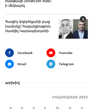
հարթակի (StratCom Hub)-
ի մեկնարկ
5
Գագիկ Ադիբեկյանի բաց
նամակը՝ հաջակցություն
Սամվել Կարապետյանի
Facebook
Youtube
Email
Telegram
արխիվ
Հոկտեմբերի 2022
Ե
Ե
Չ
Հ
Ու
Շ
Կ