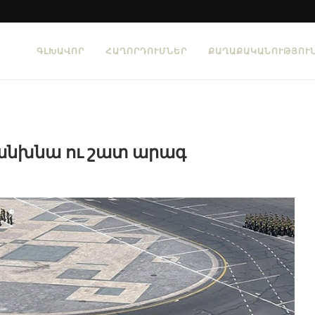
ԳԼԽԱՎՈՐ
ՀԱՂՈՐԴՈՒՄՆԵՐ
ՔԱՂԱՔԱԿԱՆՈՒԹՅՈՒ
անխնա ու շատ արագ