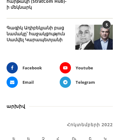
հարթակի (StratCom Hub)-
ի մեկնարկ
5
Գագիկ Ադիբեկյանի բաց
նամակը՝ հաջակցություն
Սամվել Կարապետյանի
Facebook
Youtube
Email
Telegram
արխիվ
Հոկտեմբերի 2022
Ե
Ե
Չ
Հ
Ու
Շ
Կ