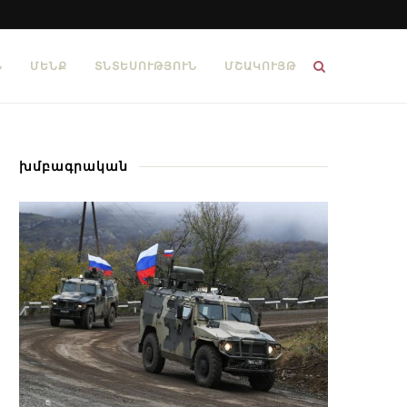
Ն
ՄԵՆՔ
ՏՆՏԵՍՈՒԹՅՈՒՆ
ՄՇԱԿՈՒՅԹ
խմբագրական