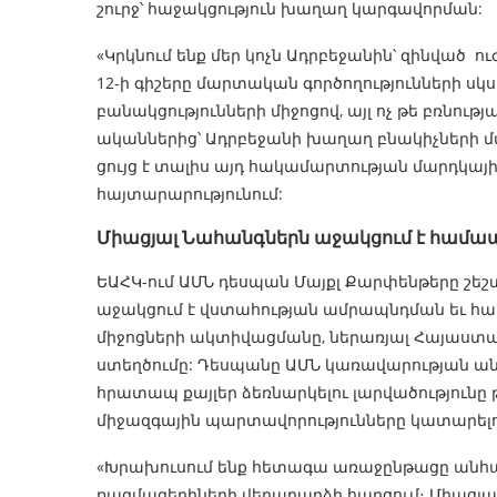
շուրջ՝ հաջակցություն խաղաղ կարգավորման:
«Կրկնում ենք մեր կոչն Ադրբեջանին՝ զինված ո
12-ի գիշերը մարտական գործողությունների սկս
բանակցությունների միջոցով, այլ ոչ թե բռնու
ականներից՝ Ադրբեջանի խաղաղ բնակիչների 
ցույց է տալիս այդ հակամարտության մարդկայի
հայտարարությունում:
Միացյալ Նահանգներն աջակցում է համ
ԵԱՀԿ-ում ԱՄՆ դեսպան Մայքլ Քարփենթերը շեշտ
աջակցում է վստահության ամրապնդման եւ հա
միջոցների ակտիվացմանը, ներառյալ Հայաս
ստեղծումը: Դեսպանը ԱՄՆ կառավարության անո
հրատապ քայլեր ձեռնարկելու լարվածությունը 
միջազգային պարտավորությունները կատարելու
«Խրախուսում ենք հետագա առաջընթացը անհայ
ռազմագերիների վերադարձի հարցում։ Միաց