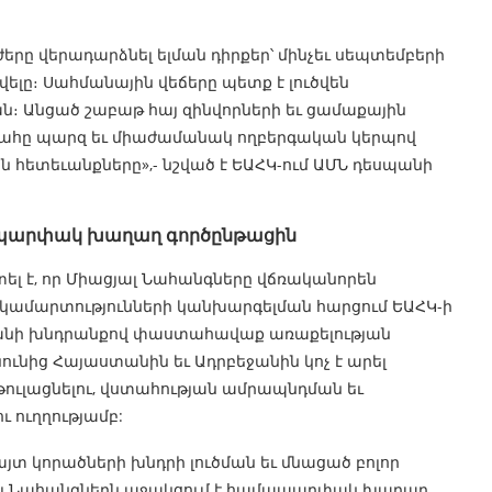
ւժերը վերադարձնել ելման դիրքեր՝ մինչեւ սեպտեմբերի
վելը։ Սահմանային վեճերը պետք է լուծվեն
թյան։ Անցած շաբաթ հայ զինվորների եւ ցամաքային
մահը պարզ եւ միաժամանակ ողբերգական կերպով
ն հետեւանքները»,- նշված է ԵԱՀԿ-ում ԱՄՆ դեսպանի
ապարփակ խաղաղ գործընթացին
ել է, որ Միացյալ Նահանգները վճռականորեն
կամարտությունների կանխարգելման հարցում ԵԱՀԿ-ի
տանի խնդրանքով փաստահավաք առաքելության
ւնից Հայաստանին եւ Ադրբեջանին կոչ է արել
թուլացնելու, վստահության ամրապնդման եւ
 ուղղությամբ:
տ կորածների խնդրի լուծման եւ մնացած բոլոր
յալ Նահանգներն աջակցում է համապարփակ խաղաղ