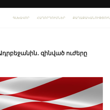
ԳԼԽԱՎՈՐ
ՀԱՂՈՐԴՈՒՄՆԵՐ
ՔԱՂԱՔԱԿԱՆՈՒԹՅՈՒ
Ադրբեջանին․ զինված ուժերը