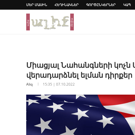
ՄԵՐ ՄԱՍԻՆ
ՀԵՂԻՆԱԿՆԵՐ
ԳՈՐԾԸՆԿԵՐՆԵՐ
ԿԱՊ
Միացյալ Նահանգների կոչն 
վերադարձնել ելման դիրքեր
Aliq
15:35 | 07.10.2022