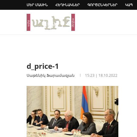
ՄԵՐ ՄԱՍԻՆ
ՀԵՂԻՆԱԿՆԵՐ
ԳՈՐԾԸՆԿԵՐՆԵՐ
ԿԱՊ
d_price-1
Սաթենիկ Ֆարամազյան
15:23 | 18.10.2022