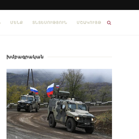
Ն
ՄԵՆՔ
ՏՆՏԵՍՈՒԹՅՈՒՆ
ՄՇԱԿՈՒՅԹ
խմբագրական