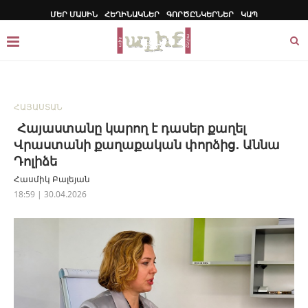
ՄԵՐ ՄԱՍԻՆ
ՀԵՂԻՆԱԿՆԵՐ
ԳՈՐԾԸՆԿԵՐՆԵՐ
ԿԱՊ
ՀԱՅԱՍՏԱՆ
Հայաստանը կարող է դասեր քաղել
Վրաստանի քաղաքական փորձից․ Աննա
Դոլիձե
Հասմիկ Բալեյան
18:59 | 30.04.2026