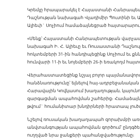
Կրեմլը հրապարակել է Հայաստանի Հանրապետ
Դաշնության նախագահ Վլադիմիր Պուտինի եւ
Ալիեւի` Սոչիում համաձայնեցրած հայտարարո
«Մենք՝ Հայաստանի Հանրապետության վարչապ
նախագահ Ի. Հ. Ալիեւը եւ Ռուսաստանի Դաշնու
հոկտեմբերի 31-ին հանդիպեցինք Սոչիում եւ քն
հունվարի 11-ի եւ նոյեմբերի 26-ի եռակողմ հ
Վերահաստատեցինք նշյալ բոլոր պայմանավո
հանձնառությունը՝ ելնելով հայ-ադրբեջանակ
Հարավային Կովկասում խաղաղության, կայունո
զարգացման ապահովման շահերից։ Համաձայնեցի
թվում` հումանիտար խնդիրների հրատապ լուծմ
Նշելով ռուսական խաղաղապահ զորախմբի առա
անվտանգության ապահովման գործում՝ ընդգծ
ուղղված նրա ջանքերի պահանջվածությունը։