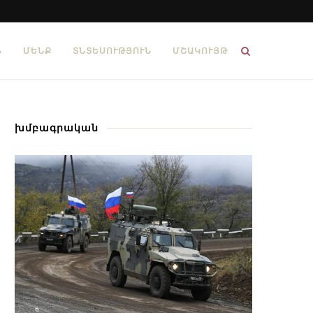
Ն
ՄԵՆՔ
ՏՆՏԵՍՈՒԹՅՈՒՆ
ՄՇԱԿՈՒՅԹ
խմբագրական