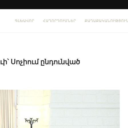
ԳԼԽԱՎՈՐ
ՀԱՂՈՐԴՈՒՄՆԵՐ
ՔԱՂԱՔԱԿԱՆՈՒԹՅՈՒ
ւի՝ Սոչիում ընդունված