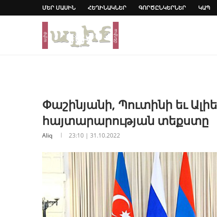
ՄԵՐ ՄԱՍԻՆ
ՀԵՂԻՆԱԿՆԵՐ
ԳՈՐԾԸՆԿԵՐՆԵՐ
ԿԱՊ
Փաշինյանի, Պուտինի եւ Ալիե
հայտարարության տեքստը
Aliq
23:10 | 31.10.2022