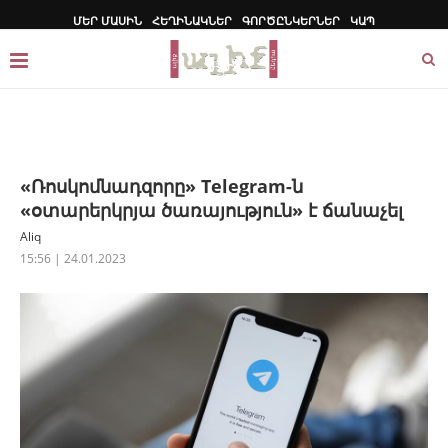
ՄԵՐ ՄԱՍԻՆ
ՀԵՂԻՆԱԿՆԵՐ
ԳՈՐԾԸՆԿԵՐՆԵՐ
ԿԱՊ
«Ռոսկոմնադզորը» Telegram-ն
«օտարերկրյա ծառայություն» է ճանաչել
Aliq
15:56 | 24.01.2023