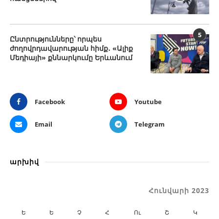
5
Ընտրությունները՝ որպես
ժողովրդավարության հիմք․ «Ալիք
Մեդիայի» քննարկումը Երևանում
Facebook
Youtube
Email
Telegram
արխիվ
Հունվարի 2023
Ե
Ե
Չ
Հ
Ու
Շ
Կ