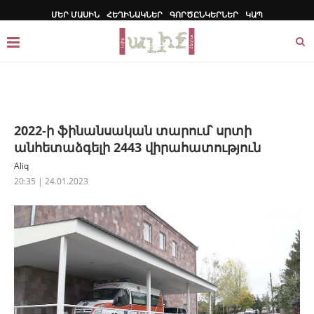
ՄԵՐ ՄԱՍԻՆ
ՀԵՂԻՆԱԿՆԵՐ
ԳՈՐԾԸՆԿԵՐՆԵՐ
ԿԱՊ
2022-ի ֆինանսական տարում՝ սրտի
անհետաձգելի 2443 վիրահատություն
Aliq
20:35 | 24.01.2023