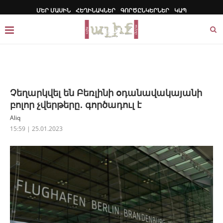
ՄԵՐ ՄԱՍԻՆ
ՀԵՂԻՆԱԿՆԵՐ
ԳՈՐԾԸՆԿԵՐՆԵՐ
ԿԱՊ
Չեղարկվել են Բեռլինի օդանավակայանի
բոլոր չվերթերը․ գործադուլ է
Aliq
15:59 | 25.01.2023