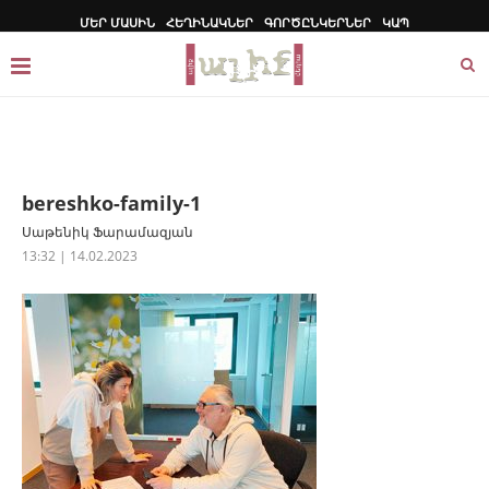
ՄԵՐ ՄԱՍԻՆ
ՀԵՂԻՆԱԿՆԵՐ
ԳՈՐԾԸՆԿԵՐՆԵՐ
ԿԱՊ
bereshko-family-1
Սաթենիկ Ֆարամազյան
13:32 | 14.02.2023