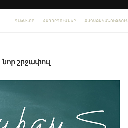
ԳԼԽԱՎՈՐ
ՀԱՂՈՐԴՈՒՄՆԵՐ
ՔԱՂԱՔԱԿԱՆՈՒԹՅՈՒ
նոր շրջափուլ