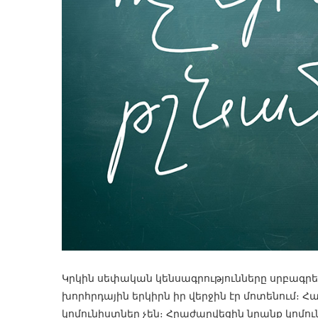
Կրկին սեփական կենսագրությունները սրբագրելո
խորհրդային երկիրն իր վերջին էր մոտենում։ Հ
կոմունիստներ չեն։ Հրաժարվեցին նրանք կոմու