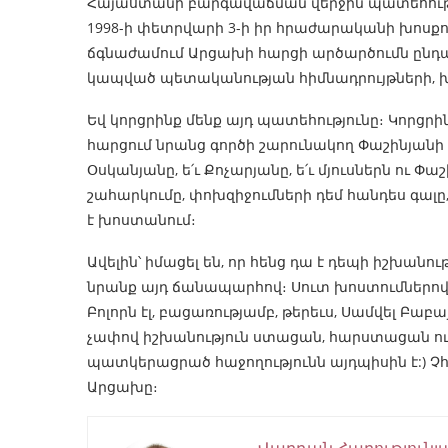
Հայաստանի բարգավաճման վերջին պատեհությու
1998-ի փետրվարի 3-ի իր հրաժարականի խոսքու
ճգնաժամում Արցախի հարցի արծարծումն ընդամ
կապված պետականության հիմնադրույթների, 
Եվ կորցրինք մենք այդ պատեհությունը։ Կորցրին
հարցում նրանց գործի շարունակող Փաշինյանի շն
Օսկանյանը, ե՛ւ Քոչարյանը, ե՛ւ մյուսներն ու Փ
շահարկումը, փոխզիջումների դեմ հանդես գալը, 
է խոստանում։
Ավելին՝ իմացել են, որ հենց դա է դեպի իշխա
նրանք այդ ճանապարհով։ Սուտ խոստումներով 
Բոլորն էլ, բացառությամբ, թերեւս, Սամվել Բաբ
չափով իշխանություն ստացան, հարստացան ու
պատկերացրած հաջողությունն այդպիսին է:) Չ
Արցախը։
Վարդան Հարությունյ