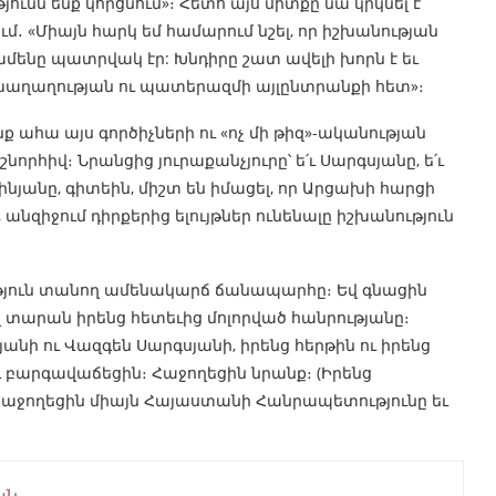
նն ենք կորցնում»։ Հետո այս միտքը նա կրկնել է
մ․ «Միայն հարկ եմ համարում նշել, որ իշխանության
ենը պատրվակ էր: Խնդիրը շատ ավելի խորն է եւ
խաղաղության ու պատերազմի այլընտրանքի հետ»։
ք ահա այս գործիչների ու «ոչ մի թիզ»-ականության
որհիվ։ Նրանցից յուրաքանչյուրը՝ ե՛ւ Սարգսյանը, ե՛ւ
աշինյանը, գիտեին, միշտ են իմացել, որ Արցախի հարցի
անզիջում դիրքերից ելույթներ ունենալը իշխանություն
նություն տանող ամենակարճ ճանապարհը։ Եվ գնացին
տարան իրենց հետեւից մոլորված հանրությանը։
այանի ու Վազգեն Սարգսյանի, իրենց հերթին ու իրենց
 բարգավաճեցին։ Հաջողեցին նրանք։ (Իրենց
հաջողեցին միայն Հայաստանի Հանրապետությունը եւ
ան