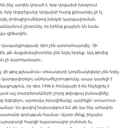
մեն ինչ արդեն կորած է, երբ Արցախի խնդրում
 երբ Ադրբեջանը Արցախի հարց քննարկել չի էլ
 եղել փոխզիջումներով խնդրի կարգավորման
ցանկանում ընդունել, որ իրենց քայլերն են նաեւ
րվա վիճակին։
ս կապակցությամբ դեռ չեն արտահայտվել։ Չի
են, թե մաքսիմալիստներ չեն եղել երբեք։ Այդ թիմից
են չի կարողանալու։
չ մի թիզ թշնամուն» տեսակետի կողմնակիցներ չեն եղել,
 կարգավորելու անհրաժեշտությունը, ապա կարելի է
ություն, որ դեռ 1998-ի հունվարի 8-ին հնչեցրել է
 կամ այլ տարբերակների շուրջ թվացյալ բանավեճը,
ը ձգձգելու, այսօրվա իրավիճակը, այսինքն՝ ստատուս-
ամար։ Ես ցավով նախազգում եմ, թե դա ինչ ահավոր
աստանի գոյության համար։ Այսօր մենք, ինչպես
 Ղարաբաղի հարցի նպաստավոր լուծման եւ