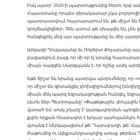
Իսկ այսօր՝ 2020-ի պարտությունից հետո, երբ ա
Հայաստանը որպես դերակատար չկա բոլորովին,
պատրաստվում, հայտարարում են, թե միշտ են
կողմնակիցներ։ Չեն ասում, թե սխալվել են, չեն 
հանգեցրել մեզ այս պարտությանը եւ մեր այսօ
Արկադի Ղուկասյանը եւ Ռոբերտ Քոչարյանը այ
բացառվում, բայց, որ մի օր էլ նրանք հայտարար
միայն Վազգեն Սարգսյանն է, որ ոչինչ ասել արդ
Եթե ճիշտ են նրանց այսօրվա պնդումները, որ «ո
որ միշտ են գիտակցել փոխզիջումներով խնդիրը
միայն մեկ պարզ եզրակացության հանգել, եզրակաց
Լեւոն Տեր-Պետրոսյանը՝ «Փաթեթային, փուլային
վստահ եմ, սոսկ շղարշ է՝ կարգավորման պրոցես
քվոն որքան հնարավոր է երկար պահպանելու հ
վտանգ է ներկայացնում թե՛ Ղարաբաղի, թե՛ Հայ
Բաթումից ու Ալեքսանդրապոլից առաջ, թերեւս