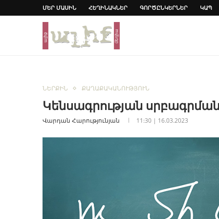
ՄԵՐ ՄԱՍԻՆ
ՀԵՂԻՆԱԿՆԵՐ
ԳՈՐԾԸՆԿԵՐՆԵՐ
ԿԱՊ
ՆԵՐՔԻՆ
ՔԱՂԱՔԱԿԱՆՈՒԹՅՈՒՆ
Կենսագրության սրբագրման 
Վարդան Հարությունյան
11:30 | 16.03.2023