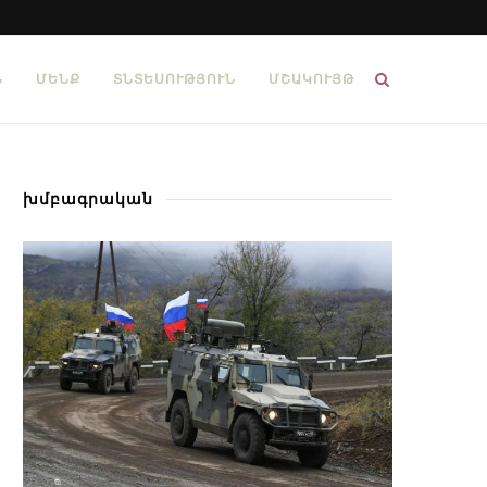
Ն
ՄԵՆՔ
ՏՆՏԵՍՈՒԹՅՈՒՆ
ՄՇԱԿՈՒՅԹ
խմբագրական