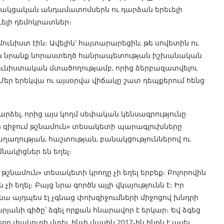
ւսակցական անդամատոմսերն ու դարձան երեւելի
ւելի դեմոկրատներ։
ունիստ էին։ Ավելին՝ հայտարարեցին, թե սովետին ու
վեցին նրանք նորաստեղծ հանրապետության իշխանական
մունիստական մտածողությամբ, որից ձերբազատվելու
Մեր երեկվա ու այսօրվա վիճակը շատ դեպքերում հենց
արձել, որից այս կողմ սեփական կենսագրությունը
 մի զիջում թշնամուն» տեսակետի պարագլուխները
խաղաղության, հաշտության, բանակցություններով ու
նակիցներ են եղել։
 թշնամուն» տեսակետի կրողը չի եղել երբեք։ Բոլորովին
չի եղել։ Բայց նրա գործն այլի վկայությունն է։ Իր
 այդպես էլ չգնաց փոխզիջումների միջոցով խնդրի
անի գիծը՝ ձգել որքան հնարավոր է երկար։ Եվ ձգեց
րը փակուղի մտել, ինչի մասին 2017-ին ինքն է ասել