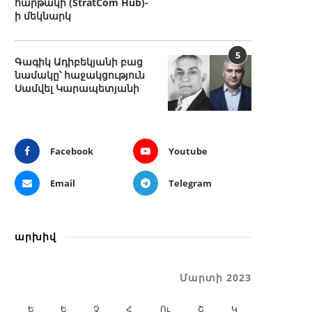
հարթակի (StratCom Hub)-
ի մեկնարկ
5
Գագիկ Ադիբեկյանի բաց
նամակը՝ հաջակցություն
Սամվել Կարապետյանի
Facebook
Youtube
Email
Telegram
արխիվ
Մարտի 2023
Ե
Ե
Չ
Հ
Ու
Շ
Կ