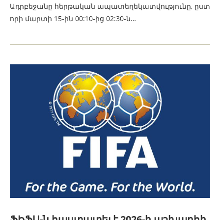
Ադրբեջանը հերթական ապատեղեկատվությունը, ըստ
որի մարտի 15-ին 00:10-ից 02:30-ն…
ՖԻՖԱ-ն հաստատել է 2026-ի աշխարհի