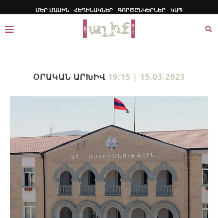
ՄԵՐ ՄԱՍԻՆ
ՀԵՂԻՆԱԿՆԵՐ
ԳՈՐԾԸՆԿԵՐՆԵՐ
ԿԱՊ
ՕՐԱԿԱՆ ԱՐԽԻՎ
19:15 | 15.03.2023