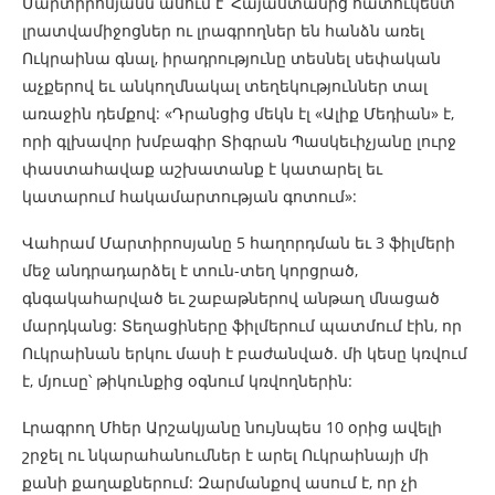
Մարտիրոսյանն ասում է՝ Հայաստանից հատուկենտ
լրատվամիջոցներ ու լրագրողներ են հանձն առել
Ուկրաինա գնալ, իրադրությունը տեսնել սեփական
աչքերով եւ անկողմնակալ տեղեկություններ տալ
առաջին դեմքով: «Դրանցից մեկն էլ «Ալիք Մեդիան» է,
որի գլխավոր խմբագիր Տիգրան Պասկեւիչյանը լուրջ
փաստահավաք աշխատանք է կատարել եւ
կատարում հակամարտության գոտում»:
Վահրամ Մարտիրոսյանը 5 հաղորդման եւ 3 ֆիլմերի
մեջ անդրադարձել է տուն-տեղ կորցրած,
գնգակահարված եւ շաբաթներով անթաղ մնացած
մարդկանց: Տեղացիները ֆիլմերում պատմում էին, որ
Ուկրաինան երկու մասի է բաժանված. մի կեսը կռվում
է, մյուսը՝ թիկունքից օգնում կռվողներին:
Լրագրող Մհեր Արշակյանը նույնպես 10 օրից ավելի
շրջել ու նկարահանումներ է արել Ուկրաինայի մի
քանի քաղաքներում: Զարմանքով ասում է, որ չի