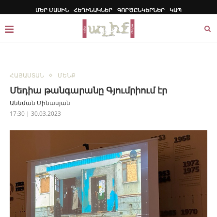
ՄԵՐ ՄԱՍԻՆ
ՀԵՂԻՆԱԿՆԵՐ
ԳՈՐԾԸՆԿԵՐՆԵՐ
ԿԱՊ
ՀԱՅԱՍՏԱՆ
ՄԵՆՔ
Մեդիա թանգարանը Գյումրիում էր
Աննման Մինասյան
17:30 | 30.03.2023