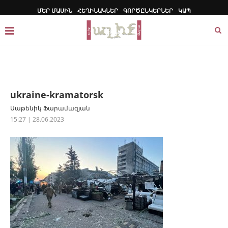
ՄԵՐ ՄԱՍԻՆ
ՀԵՂԻՆԱԿՆԵՐ
ԳՈՐԾԸՆԿԵՐՆԵՐ
ԿԱՊ
ukraine-kramatorsk
Սաթենիկ Ֆարամազյան
15:27 | 28.06.2023