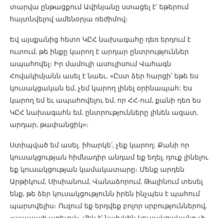
տարվա ընթացքում Ավինյանը ստացել է՝ եթերում
հայտնվելով ամենօրյա ռեժիմով։
Եվ այսքանից հետո ԿԸՀ նախագահը դեռ երդում է
ուտում, թե ինքը կարող է արդար ընտրություններ
ապահովել։ Իր մամուլի ասուլիսում Վահագն
Հովակիմյանն ասել է նաեւ. «Ըստ ձեր հարցի՝ եթե ես
կուսակցական եմ, չեմ կարող լինել օրինապահ: Ես
կարող եմ եւ ապահովելու եմ, որ ՀՀ-ում, քանի դեռ ես
ԿԸՀ նախագահն եմ, ընտրությունները լինեն ազատ,
արդար, թափանցիկ»։
Ստիպված եմ ասել. իհարկե՛, չեք կարող: Քանի որ
կուսակցության հիմնադիր անդամ եք եղել, դուք լինելու
եք կուսակցության կամակատարը։ Մենք արդեն
Արթիկում, Սիսիանում, Վանաձորում, Թալինում տեսել
ենք, թե ձեր կուսակցությունն իրեն ինչպես է պահում
պարտվելիս։ Ուզում եք երդվեք բոլոր սրբություններով,
«պապայի արեւով», մեկ է՝ նախկին կուսակցականը չի