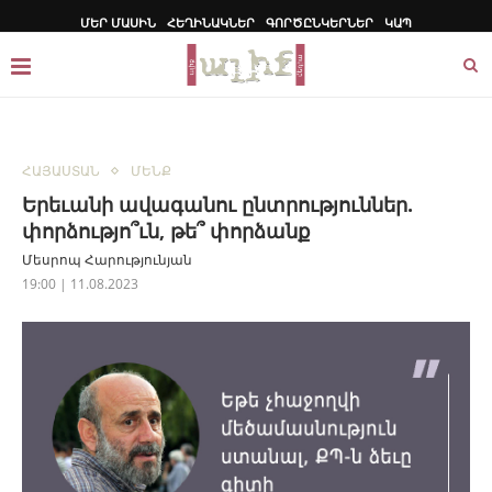
ՄԵՐ ՄԱՍԻՆ
ՀԵՂԻՆԱԿՆԵՐ
ԳՈՐԾԸՆԿԵՐՆԵՐ
ԿԱՊ
ՀԱՅԱՍՏԱՆ
ՄԵՆՔ
Երեւանի ավագանու ընտրություններ.
փորձությո՞ւն, թե՞ փորձանք
Մեսրոպ Հարությունյան
19:00 | 11.08.2023