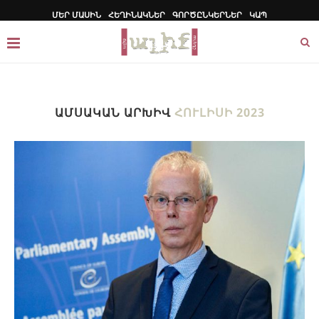
ՄԵՐ ՄԱՍԻՆ
ՀԵՂԻՆԱԿՆԵՐ
ԳՈՐԾԸՆԿԵՐՆԵՐ
ԿԱՊ
ԱՄՍԱԿԱՆ ԱՐԽԻՎ
ՀՈՒԼԻՍԻ 2023