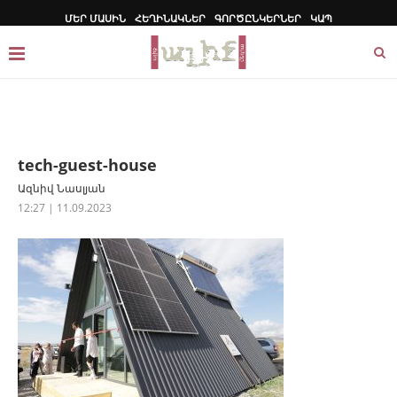
ՄԵՐ ՄԱՍԻՆ
ՀԵՂԻՆԱԿՆԵՐ
ԳՈՐԾԸՆԿԵՐՆԵՐ
ԿԱՊ
tech-guest-house
Ազնիվ Նասլյան
12:27 | 11.09.2023