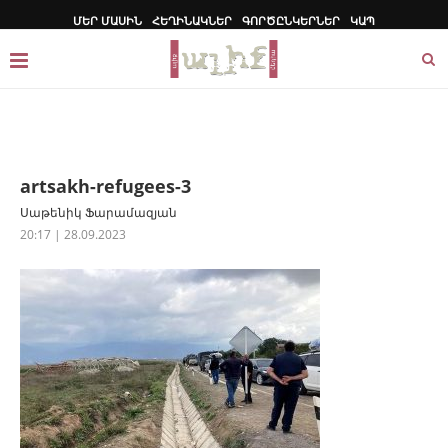
ՄԵՐ ՄԱՍԻՆ
ՀԵՂԻՆԱԿՆԵՐ
ԳՈՐԾԸՆԿԵՐՆԵՐ
ԿԱՊ
artsakh-refugees-3
Սաթենիկ Ֆարամազյան
20:17 | 28.09.2023