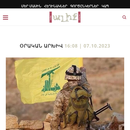
ՄԵՐ ՄԱՍԻՆ
ՀԵՂԻՆԱԿՆԵՐ
ԳՈՐԾԸՆԿԵՐՆԵՐ
ԿԱՊ
ՕՐԱԿԱՆ ԱՐԽԻՎ
16:08 | 07.10.2023