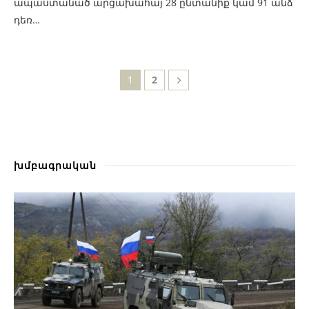
ապաստանած արցախահայ 28 ընտանիք կամ 91 անձ
դեռ…
1
2
խմբագրական