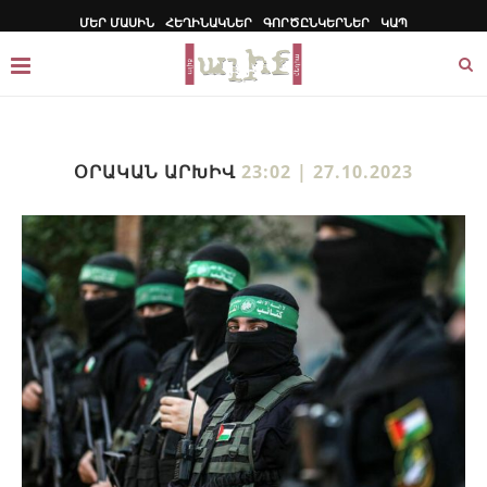
ՄԵՐ ՄԱՍԻՆ
ՀԵՂԻՆԱԿՆԵՐ
ԳՈՐԾԸՆԿԵՐՆԵՐ
ԿԱՊ
ՕՐԱԿԱՆ ԱՐԽԻՎ
23:02 | 27.10.2023