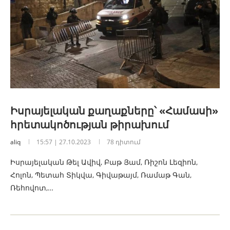
Իսրայելական քաղաքները՝ «Համասի»
հրետակոծության թիրախում
aliq
15:57 | 27.10.2023
78 դիտում
Իսրայելական Թել Ավիվ, Բաթ Յամ, Ռիշոն Լեզիոն,
Հոլոն, Պետահ Տիկվա, Գիվաթայմ, Ռամաթ Գան,
Ռեհովոտ,…