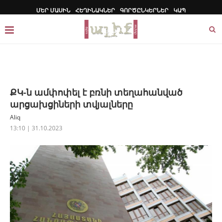
ՄԵՐ ՄԱՍԻՆ
ՀԵՂԻՆԱԿՆԵՐ
ԳՈՐԾԸՆԿԵՐՆԵՐ
ԿԱՊ
ՔԿ-ն ամփոփել է բռնի տեղահանված
արցախցիների տվյալները
Aliq
13:10 | 31.10.2023