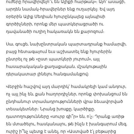
ուժերը հրավիրվելո՞ւ են Ալիքի հարթակ»։ Այո՝ ասացի,
արդեն նամակ-հրավերներ ենք ուղարկել։ Եվ այդ
օրերին Ալիք Մեդիան հյուրընկալեց այնպիսի
գործիչների, որոնք մեր պատկերացրածի ու
դավանածի ուղիղ հակառակն են քարոզում։
Սա, գուցե, նախընտրական պարտադրանք համարվի,
բայց հետագայում եւս աշխատել ենք հյուրերին
ընտրել ոչ թե «ըստ պատկերի յուրում», այլ
հասարակական-քաղաքական, մշակութային
դերակատար լինելու հանգամանքով։
Վերջին հաշվով այդ մարդիկ՝ համակրելի կամ անդուր,
ոչ այլ ինչ են, քան հաղորդիչներ, որոնք փոխանցում են
ընդհանուր տրամադրությունների վրա ձեւավորված
տեսակետներ։ Նրանց խոսքը, կարծիքը,
դատողությունները «սուրբ գի՞ր» են, ո՛չ։ Դրանք առիթ
են մտածելու, հասկանալու, թե ինչն է խանգարում մեզ,
ուրիշ ի՞նչ պետք է անել, որ «Աստված է՛լ բեթարից