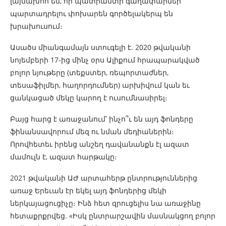
լայնախոհ են, որ պատրաստի գաղափարներ
պարտադրելու փոխարեն գործելակերպ են
խրախուսում։
Ասածս միանգամայն ստուգելի է. 2020 թվականի
նոյեմբերի 17-ից մինչ օրս Ալիքում հրապարակված
բոլոր նյութերը (տեքստեր, ռեպորտաժներ,
տեսաֆիլմեր, հաղորդումներ) արխիվում կան եւ
ցանկացած մեկը կարող է ուսումնասիրել։
Բայց հարց է առաջանում՝ ինչո՞ւ են այդ ֆոնդերը
ֆինանսավորում մեզ ու նման մեդիաներին։
Որովհետեւ իրենց անշեղ դավանանքն էլ ազատ
մամուլն է, ազատ հարթակը։
2021 թվականի ԱԺ արտահերթ ընտրություններից
առաջ Երեւան էր եկել այդ ֆոնդերից մեկի
ներկայացուցիչը։ Ինձ հետ զրուցելիս նա առաջինը
հետաքրքրվեց. «Իսկ ընտրարշավին մասնակցող բոլոր