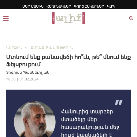
ՄԵՐ ՄԱՍԻՆ
ՀԵՂԻՆԱԿՆԵՐ
ԳՈՐԾԸՆԿԵՐՆԵՐ
ԿԱՊ
ՆԵՐՔԻՆ
ՔԱՂԱՔԱԿԱՆՈՒԹՅՈՒՆ
Մտնում ենք բանավեճի հո՞ւն, թե՞ մնում ենք
Ֆեյսբուքում
Տիգրան Պասկեւիչյան
18:30 | 01.02.2024