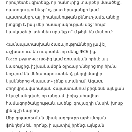
որովհետեւ գիտենք, որ հանուրից տարբեր մտածելը,
դատողություններ՝ ոչ ըստ երազանքի կամ
պատրանքի, այլ իրականության քննությամբ, անելը
խոցելի է, իսկ մեր հասարակության մեջ՝ հույժ
կասկածելի. տեսնես սրանք ո՞ւմ թելն են մանում։
Համապատասխան ծառայությունները լավ էլ
աշխատում են ու գիտեն, որ մենք ФСБ-ից,
Россотрудничество-ից կամ ռուսական որեւէ այլ
կառույցից, իշխանամերձ օլիգարխներից (որ հիմա
կոչվում են մեծահարուստներ), ընդդիմադիր
կլաններից «նպաստ» չենք ստանում։ Ազատ,
ժողովրդավարական Հայաստանում բիզնեսն այնքան
է կաշկանդված, որ անգամ փոխշահավետ
համագործակցության, ասենք, գովազդի մասին խոսք
լինել չի կարող։
Մեր գոյատեւման միակ աղբյուրը արեւմտյան
ֆոնդերն են, որոնք, ի պատիվ իրենց, այնքան