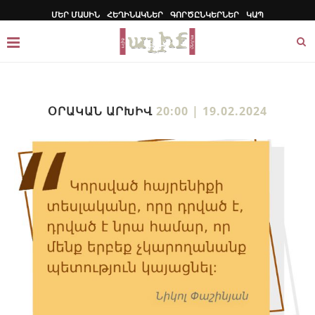
ՄԵՐ ՄԱՍԻՆ
ՀԵՂԻՆԱԿՆԵՐ
ԳՈՐԾԸՆԿԵՐՆԵՐ
ԿԱՊ
ՕՐԱԿԱՆ ԱՐԽԻՎ
20:00 | 19.02.2024