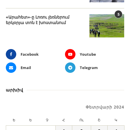
5
«Արահետ»-ը Լոռու լեռներում
երկօրյա տոն է խոստանում
Facebook
Youtube
Email
Telegram
արխիվ
Փետրվարի 2024
Ե
Ե
Չ
Հ
Ու
Շ
Կ