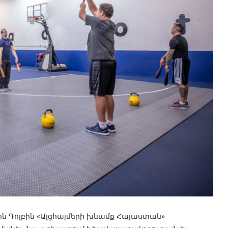
ոն Դոլբին «Ալցհայմերի խնամք Հայաստան»