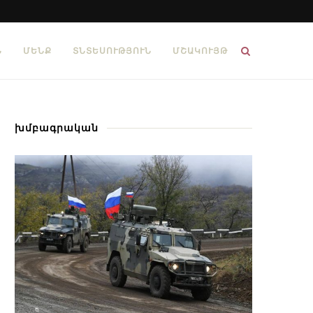
Ն
ՄԵՆՔ
ՏՆՏԵՍՈՒԹՅՈՒՆ
ՄՇԱԿՈՒՅԹ
խմբագրական