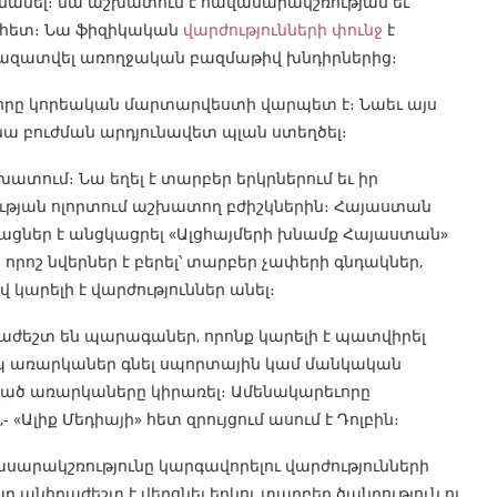
անել։ նա աշխատում է հավասարակշռության եւ
 հետ։ Նա ֆիզիկական
վարժությունների փունջ
է
ն ազատվել առողջական բազմաթիվ խնդիրներից։
, որը կորեական մարտարվեստի վարպետ է։ Նաեւ այս
նա բուժման արդյունավետ պլան ստեղծել։
խատում։ Նա եղել է տարբեր երկրներում եւ իր
թյան ոլորտում աշխատող բժիշկներին։ Հայաստան
ացներ է անցկացրել «Ալցհայմերի խնամք Հայաստան»
որոշ նվերներ է բերել՝ տարբեր չափերի գնդակներ,
վ կարելի է վարժություններ անել։
աժեշտ են պարագաներ, որոնք կարելի է պատվիրել
իպ առարկաներ գնել սպորտային կամ մանկական
եղած առարկաները կիրառել։ Ամենակարեւորը
«Ալիք Մեդիայի» հետ զրույցում ասում է Դոլբին։
սարակշռությունը կարգավորելու վարժությունների
ր անհրաժեշտ է վերցնել երկու տարբեր ծանրություն ու