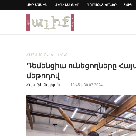
ՄԵՐ ՄԱՍԻՆ
ՀԵՂԻՆԱԿՆԵՐ
ԳՈՐԾԸՆԿԵՐՆԵՐ
ԿԱՊ
ՀԱՅԱՍՏԱՆ
ՄԵՆՔ
Դեմենցիա ունեցողները Հայ
մեթոդով
Հասմիկ Բալեյան
18:45 | 30.03.2024