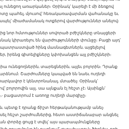
լ ունեցող առարկաներ։ Օրինակ՝ կարելի է մի ձեռքով
տը պահել, մյուսով՝ հեռակառավարման վահանակը եւ
պել՝ միաժամանակ ոտքերով վարժություններ անելով։
իից նոր հմտություններ սովորած բժիշկները տնայցերի
նակ կիրառելու են վարժությունների փունջը։ Բացի այդ՝
պատրաստված հինգ մասնագետներն, այցելելով
եր, իրենց գիտելիքները կփոխանցեն այլ բժիշկների։
ցիա ունեցողներին, տարեցներին, այլեւ բոլորին։ Դրանք
դարձնում։ Շարժումները կապված են նաեւ ուղեղի
րկավոր է կենտրոնանալ, մտածել։ Օրինակ՝
՝ բոլորովին այլ․ սա այնքան էլ հեշտ չէ։ Այսինքն՝
- բացատրում է առողջ ուղեղի մարզիչը։
ն, պետք է դրանք ճիշտ հերթականությամբ անել։
սել հեշտ շարժումներից, հետո աստիճանաբար անցնել
ն փորձը ցույց է տվել՝ այս պարապմունքները
ի զբաղմունք են դառնում՝ յուրահատուկ ֆիթնես, որի