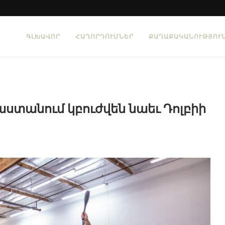
ԳԼԽԱՎՈՐ
ՀԱՂՈՐԴՈՒՄՆԵՐ
ՔԱՂԱՔԱԿԱՆՈՒԹՅՈՒ
աստանում կբուժվեն նաեւ Դոլբիի