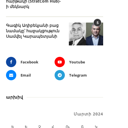
հարթակի (StratCom Hub)-
ի մեկնարկ
5
Գագիկ Ադիբեկյանի բաց
նամակը՝ հաջակցություն
Սամվել Կարապետյանի
Facebook
Youtube
Email
Telegram
արխիվ
Մարտի 2024
Ե
Ե
Չ
Հ
Ու
Շ
Կ