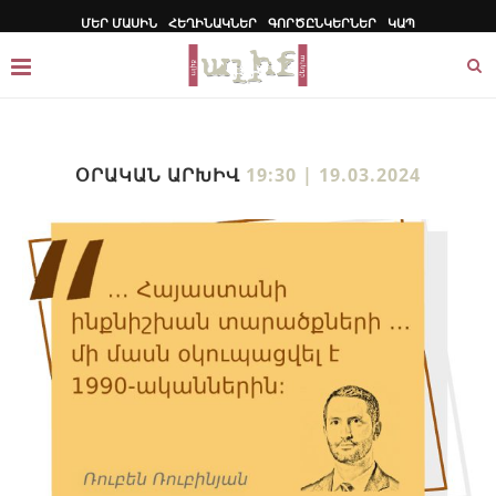
ՄԵՐ ՄԱՍԻՆ
ՀԵՂԻՆԱԿՆԵՐ
ԳՈՐԾԸՆԿԵՐՆԵՐ
ԿԱՊ
ՕՐԱԿԱՆ ԱՐԽԻՎ
19:30 | 19.03.2024