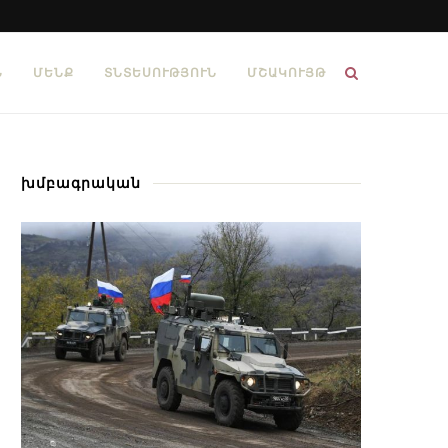
Ն
ՄԵՆՔ
ՏՆՏԵՍՈՒԹՅՈՒՆ
ՄՇԱԿՈՒՅԹ
խմբագրական