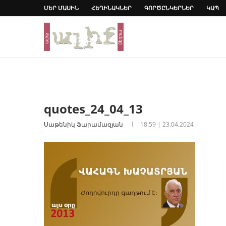
ՄԵՐ ՄԱՍԻՆ
ՀԵՂԻՆԱԿՆԵՐ
ԳՈՐԾԸՆԿԵՐՆԵՐ
ԿԱՊ
quotes_24_04_13
Սաթենիկ Ֆարամազյան
18:59 | 23.04.2024