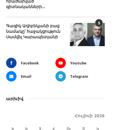
հրաժարված
գիտնականների...
5
Գագիկ Ադիբեկյանի բաց
նամակը՝ հաջակցություն
Սամվել Կարապետյանի
Facebook
Youtube
Email
Telegram
արխիվ
Հուլիսի 2026
Ե
Ե
Չ
Հ
Ու
Շ
Կ