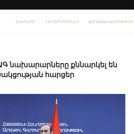
ԳԼԽԱՎՈՐ
ՀԱՂՈՐԴՈՒՄՆԵՐ
ՔԱՂԱՔԱԿԱՆՈՒԹՅՈՒ
Գ նախարարները քննարկել են
ակցության հարցեր