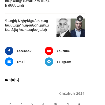
հարթակի (StratCom Hub)-
ի մեկնարկ
5
Գագիկ Ադիբեկյանի բաց
նամակը՝ հաջակցություն
Սամվել Կարապետյանի
Facebook
Youtube
Email
Telegram
արխիվ
Հունիսի 2024
Ե
Ե
Չ
Հ
Ու
Շ
Կ