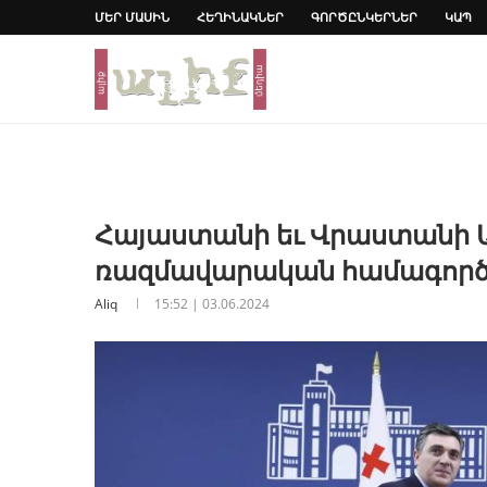
ՄԵՐ ՄԱՍԻՆ
ՀԵՂԻՆԱԿՆԵՐ
ԳՈՐԾԸՆԿԵՐՆԵՐ
ԿԱՊ
Հայաստանի եւ Վրաստանի Ա
ռազմավարական համագործ
Aliq
15:52 | 03.06.2024