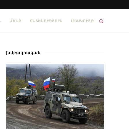
Ն
ՄԵՆՔ
ՏՆՏԵՍՈՒԹՅՈՒՆ
ՄՇԱԿՈՒՅԹ
խմբագրական