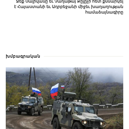
Ջեք Սալիվանը եւ Չաղաթայ Քըլըչի հետ քննարկել
է Հայաստանի եւ Ադրբեջանի միջեւ խաղաղության
համաձայնագիրը
խմբագրական