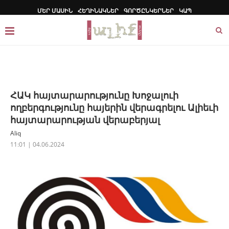
ՄԵՐ ՄԱՍԻՆ
ՀԵՂԻՆԱԿՆԵՐ
ԳՈՐԾԸՆԿԵՐՆԵՐ
ԿԱՊ
ՀԱԿ հայտարարությունը Խոջալուի
ողբերգությունը հայերին վերագրելու Ալիեւի
հայտարարության վերաբերյալ
Aliq
11:01 | 04.06.2024