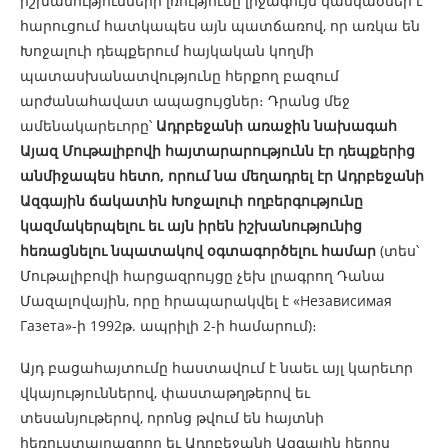
իշխանությունների լռությունը լրջագույն կասկածներ է
հարուցում հատկապես այն պատճառով, որ առկա են
Խոջալուի դեպքերում հայկական կողմի
պատասխանատվությունը հերքող բազում
արժանահավատ ապացույցներ։ Դրանց մեջ
ամենակարեւորը՝
Ադրբեջանի առաջին նախագահ
Այազ Մութալիբովի հայտարարությունն էր դեպքերից
անմիջապես հետո, որում նա մեղադրել էր Ադրբեջանի
Ազգային ճակատին Խոջալուի ողբերգությունը
կազմակերպելու եւ այն իրեն իշխանությունից
հեռացնելու նպատակով
օգտագործելու համար
(տես՝
Մութալիբովի հարցազրույցը չեխ լրագրող Դանա
Մազալովային, որը հրապարակվել է «Независимая
Газета»-ի 1992թ. ապրիլի 2-ի համարում)։
Այդ բացահայտումը հաստավում է նաեւ այլ կարեւոր
վկայություններով, փաստաթղթերով եւ
տեսանյութերով, որոնց թվում են հայտնի
հեռուստալրագրող եւ Ադրբեջանի Ազգային հերոս