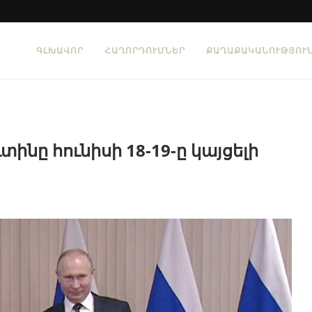
ԳԼԽԱՎՈՐ
ՀԱՂՈՐԴՈՒՄՆԵՐ
ՔԱՂԱՔԱԿԱՆՈՒԹՅՈՒ
նը հունիսի 18-19-ը կայցելի