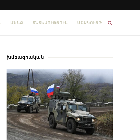
Ն
ՄԵՆՔ
ՏՆՏԵՍՈՒԹՅՈՒՆ
ՄՇԱԿՈՒՅԹ
խմբագրական