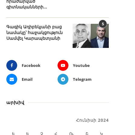
հրաժարված
գիտնականների...
5
Գագիկ Ադիբեկյանի բաց
նամակը՝ հաջակցություն
Սամվել Կարապետյանի
Facebook
Youtube
Email
Telegram
արխիվ
Հունիսի 2024
Ե
Ե
Չ
Հ
Ու
Շ
Կ