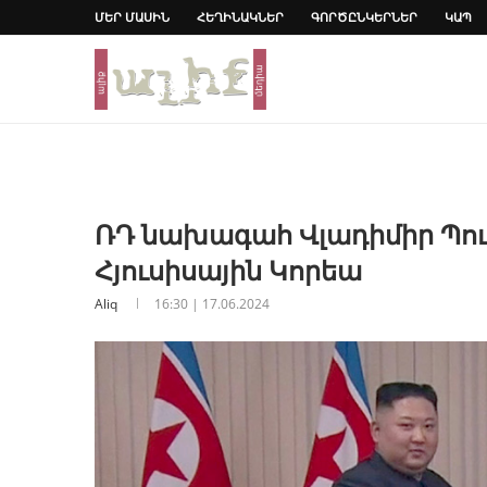
ՄԵՐ ՄԱՍԻՆ
ՀԵՂԻՆԱԿՆԵՐ
ԳՈՐԾԸՆԿԵՐՆԵՐ
ԿԱՊ
ՌԴ նախագահ Վլադիմիր Պուտի
Հյուսիսային Կորեա
Aliq
16:30 | 17.06.2024