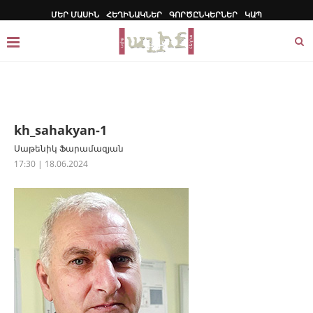
ՄԵՐ ՄԱՍԻՆ
ՀԵՂԻՆԱԿՆԵՐ
ԳՈՐԾԸՆԿԵՐՆԵՐ
ԿԱՊ
kh_sahakyan-1
Սաթենիկ Ֆարամազյան
17:30 | 18.06.2024