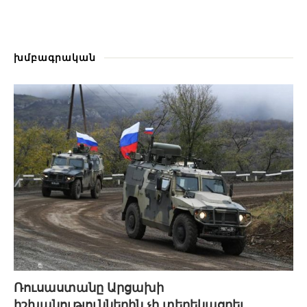
խմբագրական
Ռուսաստանը Արցախի
իշխանություններին չի տեղեկացրել