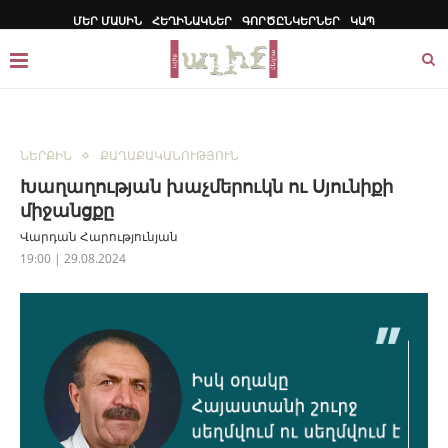
ՄԵՐ ՄԱՍԻՆ
ՀԵՂԻՆԱԿՆԵՐ
ԳՈՐԾԸՆԿԵՐՆԵՐ
ԿԱՊ
ՆԵՐՔԻՆ
ՔԱՂԱՔԱԿԱՆՈՒԹՅՈՒՆ
Խաղաղության խաչմերուկն ու Սյունիքի
միջանցքը
Վարդան Հարությունյան
19:00 | 29.08.2024