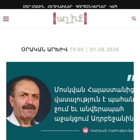
ՄԵՐ ՄԱՍԻՆ
ՀԵՂԻՆԱԿՆԵՐ
ԳՈՐԾԸՆԿԵՐՆԵՐ
ԿԱՊ
ՕՐԱԿԱՆ ԱՐԽԻՎ
19:00 | 01.08.2024