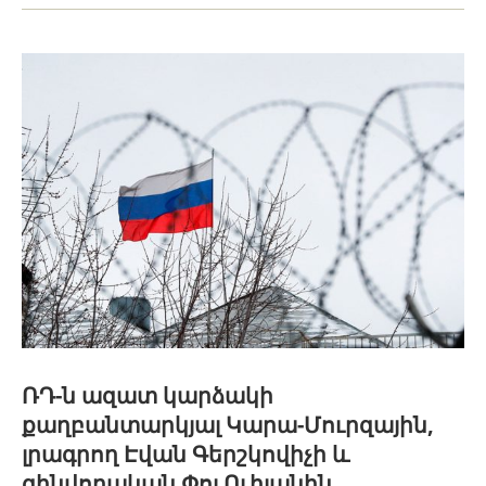
ՌԴ-ն ազատ կարձակի
քաղբանտարկյալ Կարա-Մուրզային,
լրագրող Էվան Գերշկովիչի և
զինվորական Փոլ Ուիլանին