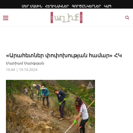
ՄԵՐ ՄԱՍԻՆ
ՀԵՂԻՆԱԿՆԵՐ
ԳՈՐԾԸՆԿԵՐՆԵՐ
ԿԱՊ
«Արահետներ փոփոխության համար» ՀԿ
Մարիամ Սարգսյան
10:44 | 10.10.2024