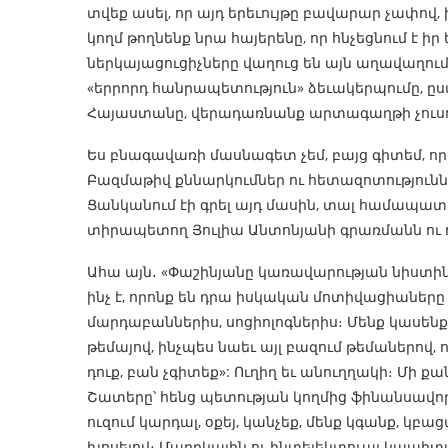
տվեք ասել, որ այդ երեւույթը բավարար չափով,
կողմ թողնենք նրա հայերենը, որ հնչեցնում է ի
ներկայացուցիչները վաղուց են այն աղավաղում
«երրորդ հանրապետություն» ձեւակերպումը, ըստ
Հայաստանը, վերադառնանք արտագաղթի չուսու
Ես բնագավառի մասնագետ չեմ, բայց գիտեմ, որ
Բազմաթիվ քննարկումներ ու հետազոտություններ
Ցանկանում էի գրել այդ մասին, տալ համապատ
տիրապետող Յուլիա Անտոնյանի գրառմանն ու 
Ահա այն․ «Փաշինյանը կառավարության նիստին
ինչ է, որոնք են դրա իսկական մոտիվացիաները եւ 
մարդաբաններիս, սոցիոլոգներիս։ Մենք կասենք
թեմայով, ինչպես նաեւ այլ բազում թեմաներով,
դուք, բան չգիտեք»: Ուղիղ եւ անուղղակի։ Մի ք
Շատերը՝ հենց պետության կողմից ֆինանսավորվ
ուզում կարդալ, օքեյ, կանչեք, մենք կգանք, 
խոսելով։ Մարդկային ու ինտելեկտուալ կապիտալը