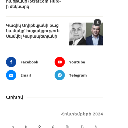
հարթակի (StratCom Hub)-
ի մեկնարկ
5
Գագիկ Ադիբեկյանի բաց
նամակը՝ հաջակցություն
Սամվել Կարապետյանի
Facebook
Youtube
Email
Telegram
արխիվ
Հոկտեմբերի 2024
Ե
Ե
Չ
Հ
Ու
Շ
Կ