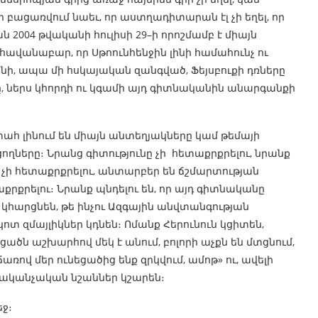
ի բացառվում նաեւ, որ աստղադիտարան էլ չի եղել, որ
 2004 թվականի հուլիսի 29–ի որոշմամբ է միայն
վանաբար, որ Սթոունհենջին լինի համահունչ ու
նի, ապա մի հսկայական զանգված, Ֆեյսբուքի դռները
ը, ներս կհորդի ու կգամի այդ գիտնականին անարգանքի
տահ լինում են միայն անտեղյակները կամ թեմայի
ղները։ Նրանց գիտությունը չի հետաքրքրելու, նրանք
ը չի հետաքրքրելու, անտարբեր են ճշմարտության
քրքրելու։ Նրանք պնդելու են, որ այդ գիտնականը
հարցնեն, թե ինչու Ազգային անվտանգության
կոտ զմայլիկներ կդնեն։ Ոմանք Հերունուն կցիտեն,
եցածն աշխարհով մեկ է անում, բոլորի աչքն են մտցնում,
ով մեր ունեցածից ենք զրկվում, ամոթ» ու, ավելի
ցականչական նշաններ կշարեն։
ջ։