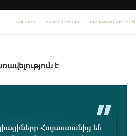
ԳԼԽԱՎՈՐ
ՀԱՂՈՐԴՈՒՄՆԵՐ
ՔԱՂԱՔԱԿԱՆՈՒԹՅՈՒ
ռավելություն է