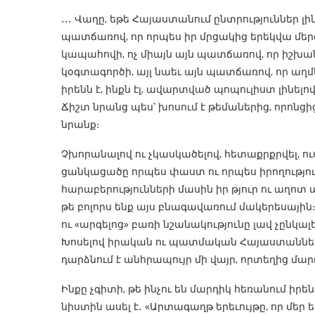
․․․ Վաղը, եթե Հայաստանում ընտրություններ լի
պատճառով, որ որպես իր մրցակից երեկվա մեր
կապահովի, ոչ միայն այն պատճառով, որ իշխան
կօգտագործի, այլ նաեւ այն պատճառով, որ աղ
իրենն է, ինքն էլ, ավարտված պոպուլիստ լինելով
Ճիշտ նրանց պես՝ խոսում է թեմաներից, որոնցից 
նրանք։
Չխորանալով ու չկասկածելով, հետաքրքրվել, ու
ցանկացածը որպես փաստ ու որպես իրողություն
հարաբերությունների մասին իր թյուր ու աղոտ
թե բոլորս ենք այս բնագավառում մակերեսայ
ու «արգելոց» բառի նշանակությունը լավ չընկալ
Խոսելով իրական ու պատմական Հայաստաններ
դարձնում է անհրապույր մի վայր, որտեղից մար
Ինքը չգիտի, թե ինչու են մարդիկ հեռանում իր
նիստին ասել է․ «Արտագաղթ երեւույթը, որ մեր