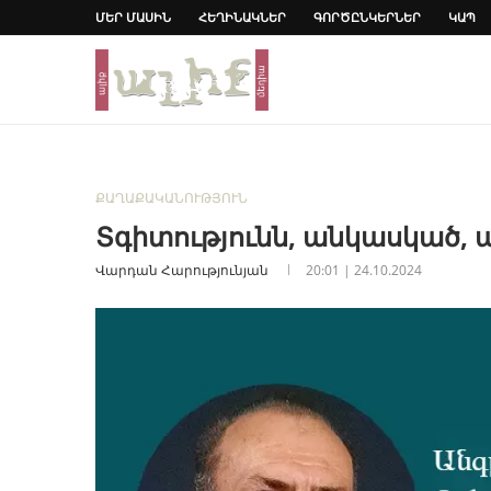
ՄԵՐ ՄԱՍԻՆ
ՀԵՂԻՆԱԿՆԵՐ
ԳՈՐԾԸՆԿԵՐՆԵՐ
ԿԱՊ
ՔԱՂԱՔԱԿԱՆՈՒԹՅՈՒՆ
Տգիտությունն, անկասկած, ա
Վարդան Հարությունյան
20:01 | 24.10.2024