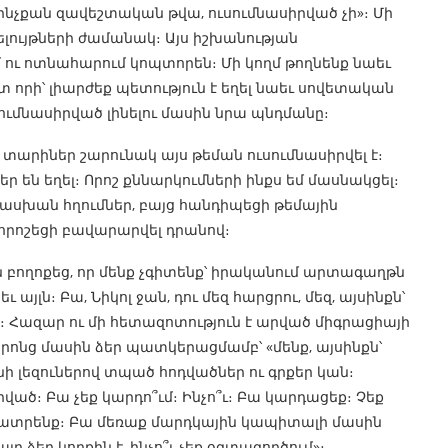
 ինչքան զավեշտական թվա, ուսումնասիրված չի»։ Մի
ր ելույթների ժամանակ։ Այս իշխանության
 ու ոտնահարում կոպտորեն։ Մի կողմ թողնենք նաեւ
 որի՝ լիարժեք պետություն է եղել նաեւ սովետական
մնասիրված լինելու մասին նրա պնդմանը։
 տարիներ շարունակ այս թեման ուսումնասիրվել է։
 են եղել։ Որոշ քննարկումների ինքս եմ մասնակցել։
ասխան հղումներ, բայց հանդիպեցի թեմային
որոշեցի բավարարվել դրանով։
 բողոքեց, որ մենք չգիտենք՝ իրականում արտագաղթն
այլն։ Բա, Նիկոլ ջան, դու մեզ հարցրու, մեզ, այսինքն՝
։ Հազար ու մի հետազոտություն է արված միգրացիայի
 որոնց մասին ձեր պատկերացմամբ՝ «մենք, այսինքն՝
անի լեզուներով տպած հոդվածներ ու գրքեր կան։
ած։ Բա չեք կարդո՞ւմ։ Ինչո՞ւ։ Բա կարդացեք։ Չեք
կբացատրենք։ Բա մեռաք մարդկային կապիտալի մասին
 ձեր կողքին է, ինչո՞ւ չեք օգտագործում»։