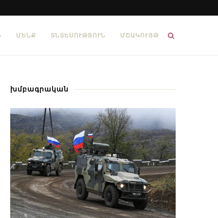
Ն
ՄԵՆՔ
ՏՆՏԵՍՈՒԹՅՈՒՆ
ՄՇԱԿՈՒՅԹ
խմբագրական