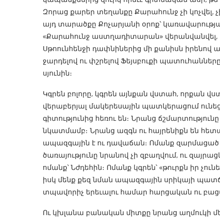
Զորաց քարեր տեղանքը Քարահունջ չի կոչվել, չ
այդ տարածքը Քոչարյանի օրոք՝ կառավարության
«Քարահունջ աստղադիտարան» վերանվանվել, հա
Սթոունհենջի դափնիներից մի քանիսն իրենով ա
ջարդելով ու փշրելով Ֆեյսբուքի պատուհաններ
սյունին։
Կգրեն բոլորը, կգրեն այնքան վստահ, որքան վս
վերաբերյալ մակերեսային պատկերացում ունեցո
գիտությունից հեռու են։ Նրանց ճշմարտություն
նկատմամբ։ Նրանց ազգն ու հայրենիքն են հետա
ապազգային է ու դավաճան։ Ոմանք զարմացած կ
ծառայությունը նրանով չի զբաղվում, ու զայրաց
ոմանք՝ Նժդեհին։ Ոմանք կգրեն՝ «թուրքն իր չուն
իսկ մենք քեզ նման ապազգային սրիկայի պատճառ
տպավորիչ երեւալու համար հարցական ու բա
Ու կխլանա բանական միտքը նրանց աղմուկի մե