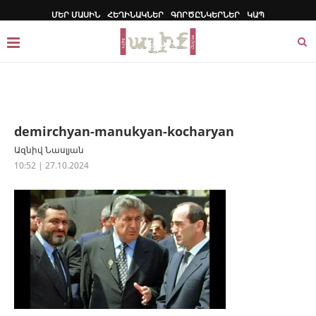
ՄԵՐ ՄԱՍԻՆ
ՀԵՂԻՆԱԿՆԵՐ
ԳՈՐԾԸՆԿԵՐՆԵՐ
ԿԱՊ
demirchyan-manukyan-kocharyan
Ազնիվ Նասլյան
10:52 | 27.10.2024