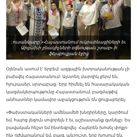
:ուսանկարը՝ «Հայաստանում ուկրաինացիների եւ
Արցախի բնակիչների օգնության շտաբ»-ի
ֆեյսբուքյան էջից
Օլենան ասում է՝ երբեւէ ազգային խտրականության չի
բախվել Հայաստանում։ Այստեղ մարդիկ ջերմ են,
հյուրասեր, սրտաբաց։ Երբ հիմնել են հասարակական
կազմակերպությունը Հայաստանում, բազմաթիվ
անհատներ կամավոր աջակցություն են ցուցաբերել։
«Փախստականների ամենամեծ խնդիրները, կարծում
եմ, հայոց լեզուն սովորելն է եւ աշխատանք գտնելը։ Ես
բավական հեշտ եմ ինտեգրվել։ Հայերեն խոսել փոքր-
ինչ դժվարանում եմ, բայց, անշուշտ, երբ խոսում են,