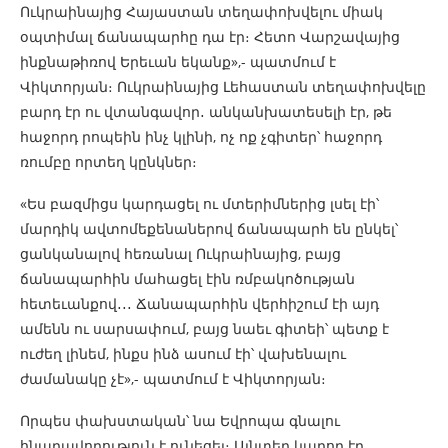
Ուկրաինայից Հայաստան տեղափոխվելու միակ
օպտիմալ ճանապարհը դա էր։ Հետո Վարշավայից
ինքնաթիռով Երեւան եկանք»,- պատմում է
Վիկտորյան։ Ուկրաինայից Լեհաստան տեղափոխվելը
բարդ էր ու վտանգավոր․ անկանխատեսելի էր, թե
հաջորդ րոպեին ինչ կլինի, ոչ ոք չգիտեր՝ հաջորդ
ռումբը որտեղ կընկներ։
«Ես բազմիցս կարդացել ու մտերիմներից լսել էի՝
մարդիկ ավտոմեքենաներով ճանապարհ են ընկել՝
ցանկանալով հեռանալ Ուկրաինայից, բայց
ճանապարհին մահացել էին ռմբակոծության
հետեւանքով․․․ Ճանապարհին վերհիշում էի այդ
ամենն ու սարսափում, բայց նաեւ գիտեի՝ պետք է
ուժեղ լինեմ, ինքս ինձ ասում էի՝ վախենալու
ժամանակը չէ»,- պատմում է Վիկտորյան։
Որպես փախստական՝ նա Եվրոպա գնալու
հնարավորություն է ունեցել։ Այնտեղ կարող էր