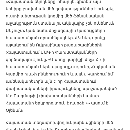
«Հայաստան եկողները, իհարկե, գիտեն՝ այս
երկիրը բավական մեծ դժվարություններ է ունեցել,
ուստի պետության կողմից մեծ ֆինանսական
աջակցություն ստանալու ակնկալիք չեն ունենում։
Անշուշտ, կան նաեւ միջազգային կառույցների
հայաստանյան գրասենյակներ, ՀԿ-ներ, որոնք
աջակցում են Ուկրաինայի քաղաքացիներին
(Հայաստանում ՄԱԿ-ի Փախստականների
գործակալությունը, «Մարդը կարիքի մեջ» ՀԿ-ի
հայաստանյան ներկայացուցչությունը, Հայկական
Կարմիր խաչի ընկերությունը և այլն)։ Կարծում եմ՝
ամենակարեւորն այն է, որ Հայաստանում
փախստականների իրավունքները պաշտպանված
են։ Բազմաթիվ փախստականների համար
Հայաստանը երկրորդ տուն է դարձել»,- ասում է
Օլենան։
Հայաստան տեղափոխվող ուկրաինացիների մեծ
մասն էթնիկ հայեր են։ Շատերը սկզբնական շրջանում