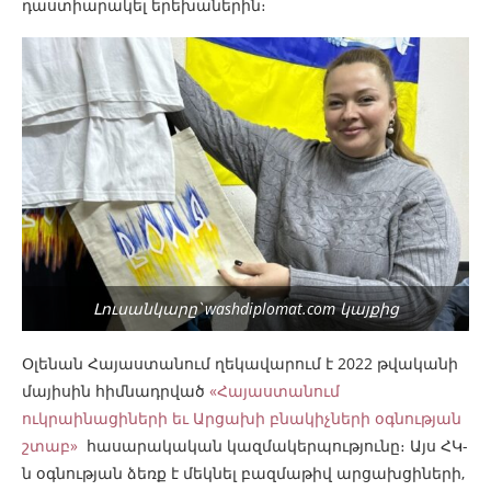
դաստիարակել երեխաներին։
Լուսանկարը՝ washdiplomat.com կայքից
Օլենան Հայաստանում ղեկավարում է 2022 թվականի
մայիսին հիմնադրված
«Հայաստանում
ուկրաինացիների եւ Արցախի բնակիչների օգնության
շտաբ»
հասարակական կազմակերպությունը։ Այս ՀԿ-
ն օգնության ձեռք է մեկնել բազմաթիվ արցախցիների,