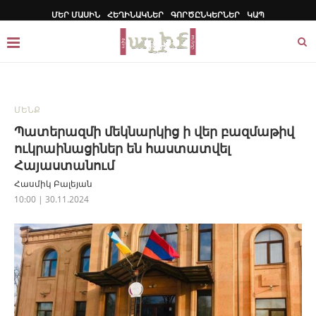
ՄԵՐ ՄԱՍԻՆ
ՀԵՂԻՆԱԿՆԵՐ
ԳՈՐԾԸՆԿԵՐՆԵՐ
ԿԱՊ
ՄԵՆՔ
Պատերազմի մեկնարկից ի վեր բազմաթիվ
ուկրաինացիներ են հաստատվել
Հայաստանում
Հասմիկ Բալեյան
10:00 | 30.11.2024