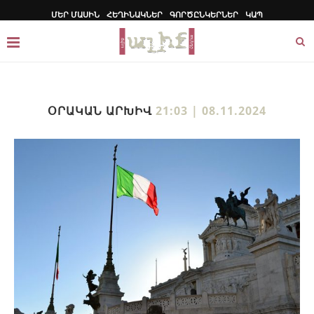
ՄԵՐ ՄԱՍԻՆ
ՀԵՂԻՆԱԿՆԵՐ
ԳՈՐԾԸՆԿԵՐՆԵՐ
ԿԱՊ
ՕՐԱԿԱՆ ԱՐԽԻՎ
21:03 | 08.11.2024