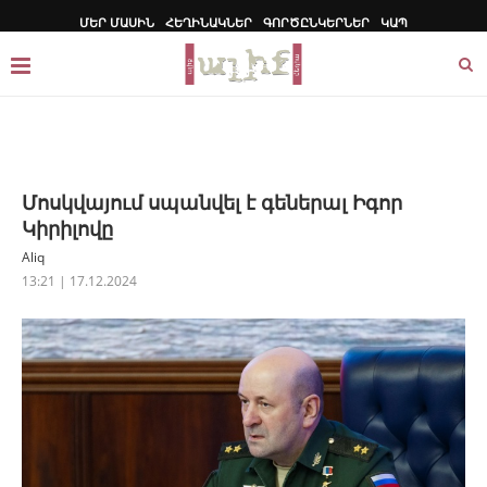
ՄԵՐ ՄԱՍԻՆ
ՀԵՂԻՆԱԿՆԵՐ
ԳՈՐԾԸՆԿԵՐՆԵՐ
ԿԱՊ
Մոսկվայում սպանվել է գեներալ Իգոր
Կիրիլովը
Aliq
13:21 | 17.12.2024