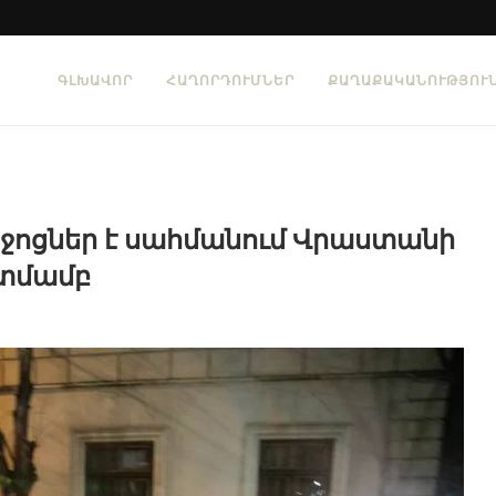
ԳԼԽԱՎՈՐ
ՀԱՂՈՐԴՈՒՄՆԵՐ
ՔԱՂԱՔԱԿԱՆՈՒԹՅՈՒ
ոցներ է սահմանում Վրաստանի
տմամբ