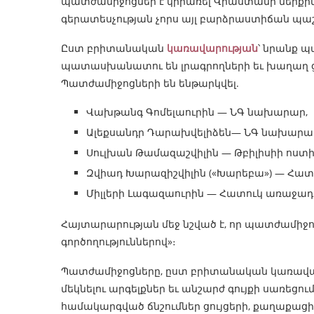
պատժամիջոցներ է կիրառել Վրաստանի ներքին
գերատեսչության չորս այլ բարձրաստիճան պ
Ըստ բրիտանական
կառավարության
՝ նրանք պ
պատասխանատու են լրագրողների եւ խաղաղ ց
Պատժամիջոցների են ենթարկվել.
Վախթանգ Գոմելաուրին — ՆԳ նախարար,
Ալեքսանդր Դարախվելիձեն— ՆԳ նախարա
Սուլխան Թամազաշվիլին — Թբիլիսիի ոստի
Զվիադ Խարազիշվիլին («Խարեբա») — Հատ
Միլլերի Լագազաուրին — Հատուկ առաջադ
Հայտարարության մեջ նշված է, որ պատժամիջո
գործողություններով»։
Պատժամիջոցները, ըստ բրիտանական կառավարո
մեկնելու արգելքներ եւ անշարժ գույքի սառեցու
համակարգված ճնշումներ ցույցերի, քաղաքացի