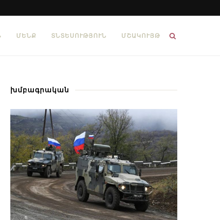
Ն
ՄԵՆՔ
ՏՆՏԵՍՈՒԹՅՈՒՆ
ՄՇԱԿՈՒՅԹ
խմբագրական