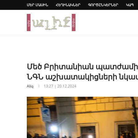
ՄԵՐ ՄԱՍԻՆ
ՀԵՂԻՆԱԿՆԵՐ
ԳՈՐԾԸՆԿԵՐՆԵՐ
ԿԱՊ
Մեծ Բրիտանիան պատժամիջ
ՆԳՆ աշխատակիցների նկա
Aliq
13:27 | 20.12.2024