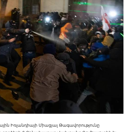
սային Իռլանդիայի Միացյալ Թագավորությունը