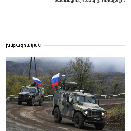
բանակցությունները․ Ուրալօղլու
խմբագրական