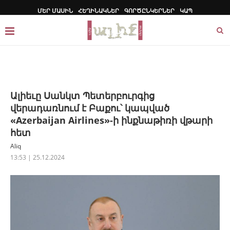
ՄԵՐ ՄԱՍԻՆ
ՀԵՂԻՆԱԿՆԵՐ
ԳՈՐԾԸՆԿԵՐՆԵՐ
ԿԱՊ
Ալիեւը Սանկտ Պետերբուրգից
վերադառնում է Բաքու՝ կապված
«Azerbaijan Airlines»-ի ինքնաթիռի վթարի
հետ
Aliq
13:53 | 25.12.2024