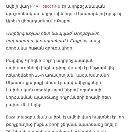
Ավելի վաղ
РИА Новости-ն
էր ադրբեջանական
պաշտոնական աղբյուրին հղում կատարելով գրել, որ
Ալիեւը վերադառնում է Բաքու։
«
Ողբերգության հետ կապված՝ Ադրբեջանի
նախագահը վերադառնում է Բաքու
»,- ասել է
գործակալության զրուցակիցը։
Բաքվից Գրոզնի թռչող ադրբեջանական
ավիաուղիների ինքնաթիռը վթարի էր ենթարկվել
դեկտեմբերի 25-ի առավոտյան Ղազախստանի
Ակտաու քաղաքի մոտ։ Լրատվամիջոցների
նախնական տեղեկություններով՝ օդանավի
կործանման պատճառը թռչունների երամի հետ
բախումն է եղել։
Baza տելեգրամյան ալիքն էլ ավելի վաղ հայտնել էր, որ
թռիչքուղուց ինքնաթիռի շեղման պատճառը եղել է
Չեչնիայի օդային տարածքում ուկրաինական