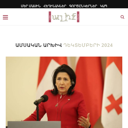
ՄԵՐ ՄԱՍԻՆ
ՀԵՂԻՆԱԿՆԵՐ
ԳՈՐԾԸՆԿԵՐՆԵՐ
ԿԱՊ
ԱՄՍԱԿԱՆ ԱՐԽԻՎ
ԴԵԿՏԵՄԲԵՐԻ 2024