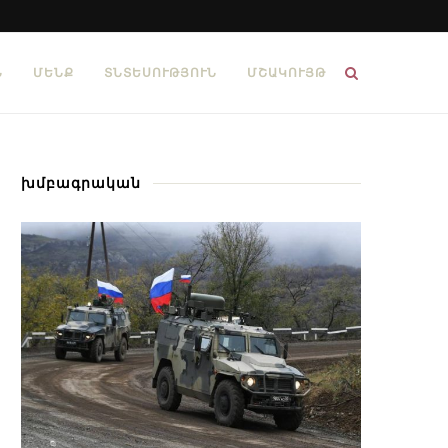
Ն
ՄԵՆՔ
ՏՆՏԵՍՈՒԹՅՈՒՆ
ՄՇԱԿՈՒՅԹ
խմբագրական