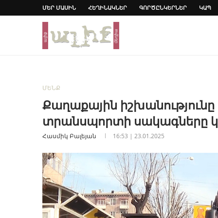
ՄԵՐ ՄԱՍԻՆ
ՀԵՂԻՆԱԿՆԵՐ
ԳՈՐԾԸՆԿԵՐՆԵՐ
ԿԱՊ
ՄԵՆՔ
Քաղաքային իշխանությունը 
տրանսպորտի սակագները կ
Հասմիկ Բալեյան
16:53 | 23.01.2025