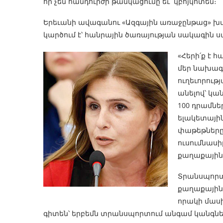
որ չեն հանդուրժի թանկացումը եւ կբոյկոտեն։
Երեւանի ավագանու «Ազգային առաջընթաց» խ
կարծում է՝ հանրային ծառայության սակագին սա
«Հերի՛ք է 
մեր նախագի
ուղեւորութ
անելով՝ կա
100 դրամնե
ելակետային
փաթեթները
ուսումնասիր
քաղաքային 
Տրանսպորտ
քաղաքային
որակի մաս
գիտեն՝ երբեմն տրանսպորտում անգամ կանգնելո