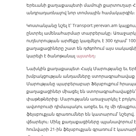
Երեւանի քաղաքապետի մամուլի քարտուղար Հ
անդրադառնալով նոր տոմսային համակարգին։
Կոստանյանը նշել է՝ Transport.yerevan.am կայ
ընտրել ամենահարմար տարբերակը։ Առաջարկ
ուղեւորության արժեքը կազմելու է 300 դրամ՝ 
քաղաքացիները շատ են դժգոհում այս սակագն
կարելի է ծանոթանալ
այստեղ
։
Նախկին քաղաքապետ Հայկ Մարությանը եւ Եր
խմբակցության անդամները ստորագրահավաք 
Մարությանը պարբերաբար Ֆեյսբուքում հրապար
քաղաքացիներ միացել են ստորագրահավաքին՝ վստ
փաթեթներից։ Մարությանն առաջարկել է բոյկոտ
ավտոբուսի դիմապակու առջեւ եւ ոչ մի դեպքո
ֆեյսբուքյան գրառումներ են կատարում՝ նշելով, 
վճարելու։ Մինչ քաղաքացիները պլանավորում 
հունվարի 21-ին ֆեյսբուքյան գրառում է կատ