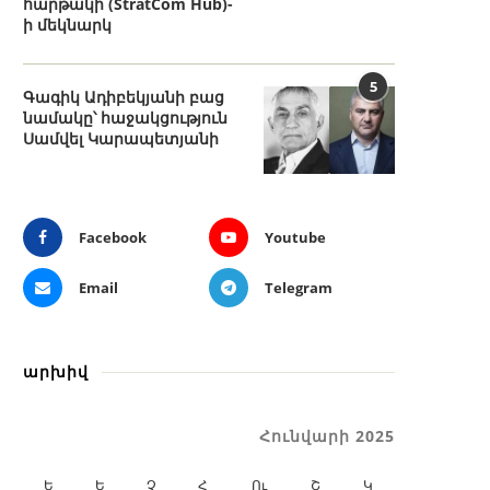
հարթակի (StratCom Hub)-
ի մեկնարկ
5
Գագիկ Ադիբեկյանի բաց
նամակը՝ հաջակցություն
Սամվել Կարապետյանի
Facebook
Youtube
Email
Telegram
արխիվ
Հունվարի 2025
Ե
Ե
Չ
Հ
Ու
Շ
Կ