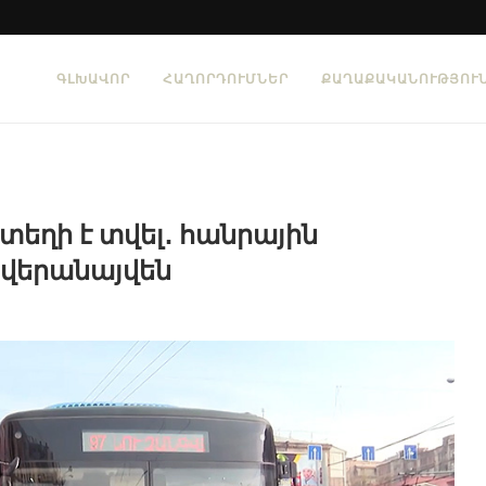
ԳԼԽԱՎՈՐ
ՀԱՂՈՐԴՈՒՄՆԵՐ
ՔԱՂԱՔԱԿԱՆՈՒԹՅՈՒ
տեղի է տվել․ հանրային
վերանայվեն