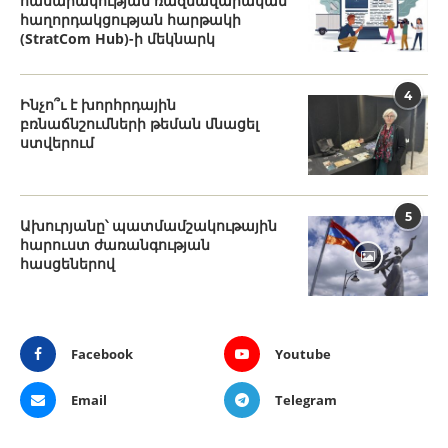
հասարակության ռազմավարական
հաղորդակցության հարթակի
(StratCom Hub)-ի մեկնարկ
4
Ինչո՞ւ է խորհրդային
բռնաճնշումների թեման մնացել
ստվերում
5
Ախուրյանը՝ պատմամշակութային
հարուստ ժառանգության
հասցեներով
Facebook
Youtube
Email
Telegram