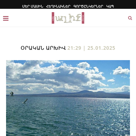
ՄԵՐ ՄԱՍԻՆ
ՀԵՂԻՆԱԿՆԵՐ
ԳՈՐԾԸՆԿԵՐՆԵՐ
ԿԱՊ
ՕՐԱԿԱՆ ԱՐԽԻՎ
21:29 | 25.01.2025